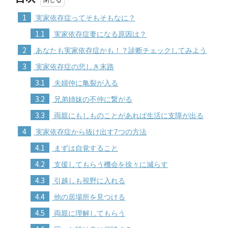
1
実家依存症ってそもそもなに？
1.1
実家依存症妻になる原因は？
2
あなたも実家依存症かも！？診断チェックしてみよう
3
実家依存症の悲しき末路
3.1
夫婦仲に亀裂が入る
3.2
兄弟姉妹の不仲に繋がる
3.3
両親にもしものことがあれば生活に支障が出る
4
実家依存症から抜け出す7つの方法
4.1
まずは自覚すること
4.2
支援してもらう機会を徐々に減らす
4.3
引越しも視野に入れる
4.4
他の居場所を見つける
4.5
両親に理解してもらう