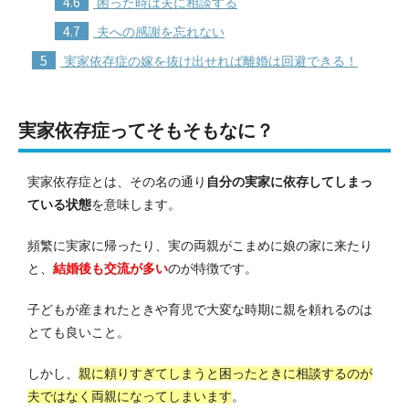
4.6
困った時は夫に相談する
4.7
夫への感謝を忘れない
5
実家依存症の嫁を抜け出せれば離婚は回避できる！
実家依存症ってそもそもなに？
実家依存症とは、その名の通り
自分の実家に依存してしまっ
ている状態
を意味します。
頻繁に実家に帰ったり、実の両親がこまめに娘の家に来たり
と、
結婚後も交流が多い
のが特徴です。
子どもが産まれたときや育児で大変な時期に親を頼れるのは
とても良いこと。
しかし、
親に頼りすぎてしまうと困ったときに相談するのが
夫ではなく両親になってしまいます
。