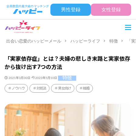
男性登録
女性登録
出会い恋愛のハッピーメール
ハッピーライフ
特徴
「実
「実家依存症」とは？夫婦の悲しき末路と実家依存
から抜け出す7つの方法
特徴
2021年3月30日
2023年5月10日
ノウハウ
対処法
男女向け
結婚