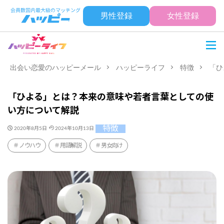
男性登録
女性登録
出会い恋愛のハッピーメール
ハッピーライフ
特徴
「ひ
「ひよる」とは？本来の意味や若者言葉としての使
い方について解説
特徴
2020年8月5日
2024年10月13日
ノウハウ
用語解説
男女向け