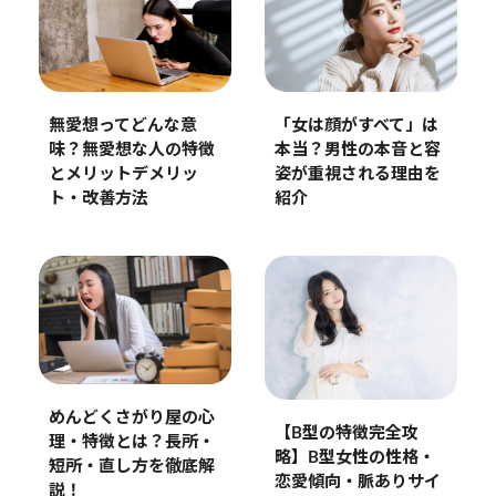
無愛想ってどんな意
「女は顔がすべて」は
味？無愛想な人の特徴
本当？男性の本音と容
とメリットデメリッ
姿が重視される理由を
ト・改善方法
紹介
めんどくさがり屋の心
【B型の特徴完全攻
理・特徴とは？長所・
略】B型女性の性格・
短所・直し方を徹底解
恋愛傾向・脈ありサイ
説！