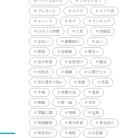
パワースポット
ファッション
プレゼント
メイク
メイク術
メンヘラ
モテ
ランキング
ロマンス詐欺
人気
体験談
出会い
動画紹介
占い
原因
吉崎綾
夢占い
女の本音
女性向け
婚活
対処法
復縁
心理テスト
恋の溜まりBar
恋愛
恋活
手相
改善方法
星座
映画
歌・曲
浮気
深層心理
特徴
生態
用語解説
男の本音
男女向け
男性向け
相性
石言葉