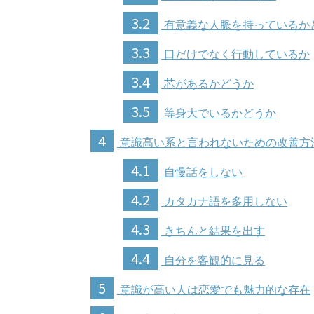
3.2
有意義な人脈を持っているか
3.3
口だけでなく行動しているか
3.4
芯があるかどうか
3.5
等身大でいるかどうか
4
意識高い系と言われないための改善方
4.1
自慢話をしない
4.2
カタカナ語を多用しない
4.3
きちんと結果を出す
4.4
自分を客観的に見る
5
意識が高い人は恋愛でも魅力的な存在