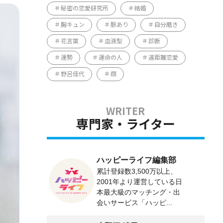
秘密の恋愛研究所
結婚
胸キュン
脈あり
自分磨き
花言葉
血液型
診断
運勢
運命の人
遠距離恋愛
野呂佳代
顔
専門家・ライター
ハッピーライフ編集部
累計登録数3,500万以上、
2001年より運営している日
本最大級のマッチング・出
会いサービス「ハッピ...