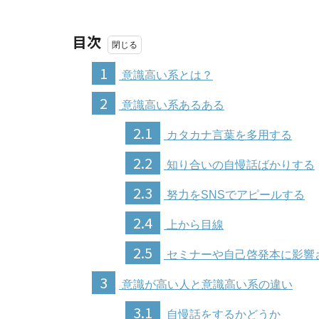
目次
1
意識高い系とは？
2
意識高い系あるある
2.1
カタカナ言葉を多用する
2.2
知り合いの自慢話ばかりする
2.3
努力をSNSでアピールする
2.4
上から目線
2.5
セミナーや自己啓発本に影響
3
意識が高い人と意識高い系の違い
3.1
自慢話をするかどうか