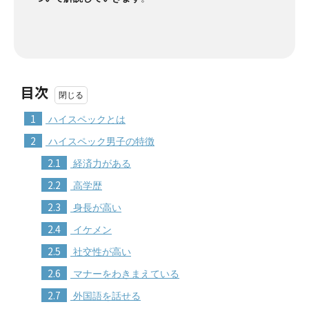
目次
1
ハイスペックとは
2
ハイスペック男子の特徴
2.1
経済力がある
2.2
高学歴
2.3
身長が高い
2.4
イケメン
2.5
社交性が高い
2.6
マナーをわきまえている
2.7
外国語を話せる