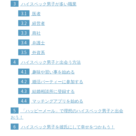
3
ハイスペック男子が多い職業
3.1
医者
3.2
経営者
3.3
商社
3.4
弁護士
3.5
外資系
4
ハイスペック男子と出会う方法
4.1
趣味や習い事を始める
4.2
婚活パーティーに参加する
4.3
結婚相談所に登録する
4.4
マッチングアプリを始める
5
「ハッピーメール」で理想のハイスペック男子と出会
おう！
6
ハイスペック男子を彼氏にして幸せをつかもう！