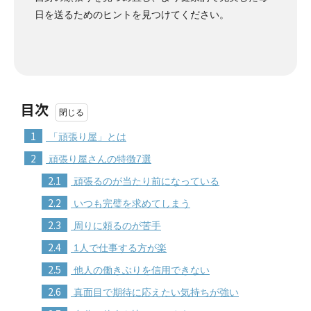
日を送るためのヒントを見つけてください。
目次
1
「頑張り屋」とは
2
頑張り屋さんの特徴7選
2.1
頑張るのが当たり前になっている
2.2
いつも完璧を求めてしまう
2.3
周りに頼るのが苦手
2.4
1人で仕事する方が楽
2.5
他人の働きぶりを信用できない
2.6
真面目で期待に応えたい気持ちが強い