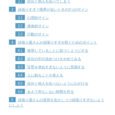
2.7
自分と他人を比べてしまう
3
頑張りすぎ？限界が近いときの3つのサイン
3.1
心理的サイン
3.2
身体的サイン
3.3
行動のサイン
4
頑張り屋さんが頑張りすぎを防ぐためのポイント
4.1
無理していることに気づくようにする
4.2
自分の中の決めつけをやめてみる
4.3
完璧を求めすぎないように意識する
4.4
人に頼ることを覚える
4.5
自分と他人を比べないように心がける
4.6
あえて何もしない時間を作る
5
頑張り屋さんの長所を生かしつつ頑張りすぎないよう
にしよう