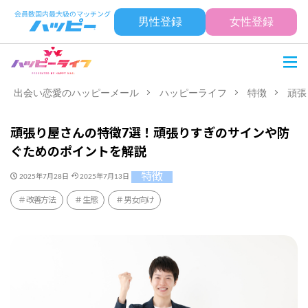
男性登録
女性登録
出会い恋愛のハッピーメール
ハッピーライフ
特徴
頑張
頑張り屋さんの特徴7選！頑張りすぎのサインや防
ぐためのポイントを解説
特徴
2025年7月28日
2025年7月13日
改善方法
生態
男女向け