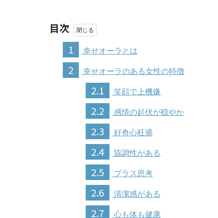
目次
1
幸せオーラとは
2
幸せオーラのある女性の特徴
2.1
笑顔で上機嫌
2.2
感情の起伏が穏やか
2.3
好奇心旺盛
2.4
協調性がある
2.5
プラス思考
2.6
清潔感がある
2.7
心も体も健康