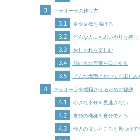
3
幸せオーラの作り方
3.1
夢や目標を掲げる
3.2
どんな人にも思いやりを持っ
3.3
おしゃれを楽しむ
3.4
前向きな言葉を口にする
3.5
どんな場面においても楽しみ
4
幸せオーラを増幅させるための秘訣
4.1
小さな幸せを見逃さない
4.2
自分の機嫌を自分でとる
4.3
他人の良いところを見つけて