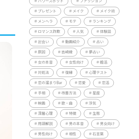
パワースポット
ファッション
プレゼント
メイク
メイク術
メンヘラ
モテ
ランキング
ロマンス詐欺
人気
体験談
出会い
動画紹介
占い
原因
吉崎綾
夢占い
女の本音
女性向け
婚活
対処法
復縁
心理テスト
恋の溜まりBar
恋愛
恋活
手相
改善方法
星座
映画
歌・曲
浮気
深層心理
特徴
生態
用語解説
男の本音
男女向け
男性向け
相性
石言葉