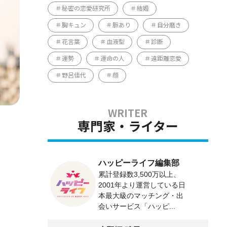
秘密の恋愛研究所
結婚
胸キュン
脈あり
自分磨き
花言葉
血液型
診断
運勢
運命の人
遠距離恋愛
野呂佳代
顔
専門家・ライター
ハッピーライフ編集部
累計登録数3,500万以上、
2001年より運営している日
本最大級のマッチング・出
会いサービス「ハッピ...