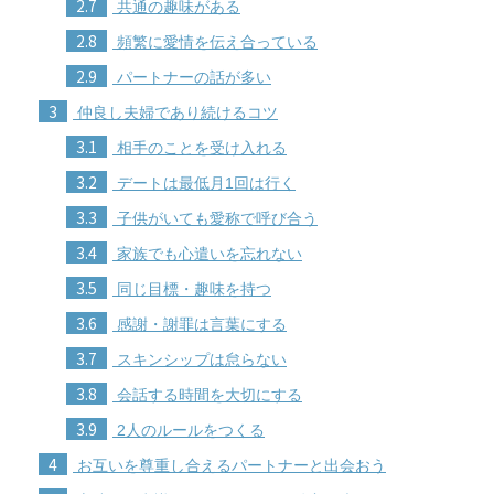
2.7
共通の趣味がある
2.8
頻繁に愛情を伝え合っている
2.9
パートナーの話が多い
3
仲良し夫婦であり続けるコツ
3.1
相手のことを受け入れる
3.2
デートは最低月1回は行く
3.3
子供がいても愛称で呼び合う
3.4
家族でも心遣いを忘れない
3.5
同じ目標・趣味を持つ
3.6
感謝・謝罪は言葉にする
3.7
スキンシップは怠らない
3.8
会話する時間を大切にする
3.9
2人のルールをつくる
4
お互いを尊重し合えるパートナーと出会おう