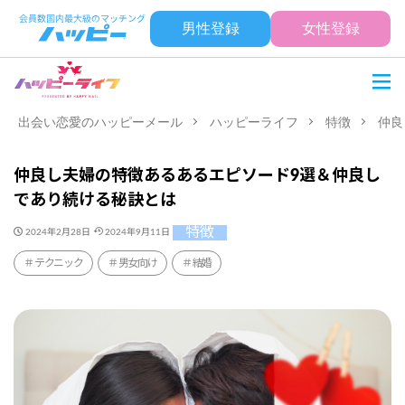
男性登録
女性登録
出会い恋愛のハッピーメール
ハッピーライフ
特徴
仲良
仲良し夫婦の特徴あるあるエピソード9選＆仲良し
であり続ける秘訣とは
特徴
2024年2月28日
2024年9月11日
テクニック
男女向け
結婚