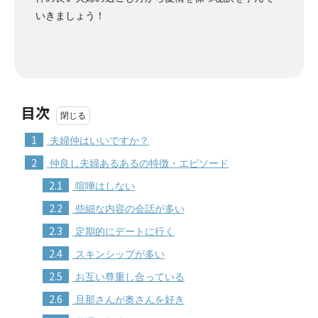
いきましょう！
目次
1
夫婦仲はいいですか？
2
仲良し夫婦あるあるの特徴・エピソード
2.1
喧嘩はしない
2.2
些細な内容の会話が多い
2.3
定期的にデートに行く
2.4
スキンシップが多い
2.5
お互い尊重し合っている
2.6
旦那さんが奥さんを好き