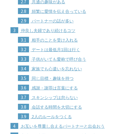
2.7
共通の趣味がある
2.8
頻繁に愛情を伝え合っている
2.9
パートナーの話が多い
3
仲良し夫婦であり続けるコツ
3.1
相手のことを受け入れる
3.2
デートは最低月1回は行く
3.3
子供がいても愛称で呼び合う
3.4
家族でも心遣いを忘れない
3.5
同じ目標・趣味を持つ
3.6
感謝・謝罪は言葉にする
3.7
スキンシップは怠らない
3.8
会話する時間を大切にする
3.9
2人のルールをつくる
4
お互いを尊重し合えるパートナーと出会おう