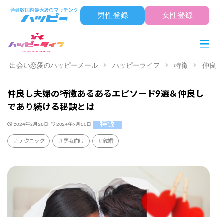
男性登録
女性登録
出会い恋愛のハッピーメール
ハッピーライフ
特徴
仲良
仲良し夫婦の特徴あるあるエピソード9選＆仲良し
であり続ける秘訣とは
特徴
2024年2月28日
2024年9月11日
テクニック
男女向け
結婚