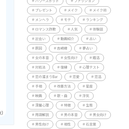
パワースポット
ファッション
プレゼント
メイク
メイク術
メンヘラ
モテ
ランキング
ロマンス詐欺
人気
体験談
出会い
動画紹介
占い
原因
吉崎綾
夢占い
女の本音
女性向け
婚活
対処法
復縁
心理テスト
恋の溜まりBar
恋愛
恋活
手相
改善方法
星座
映画
歌・曲
浮気
深層心理
特徴
生態
用語解説
男の本音
男女向け
男性向け
相性
石言葉