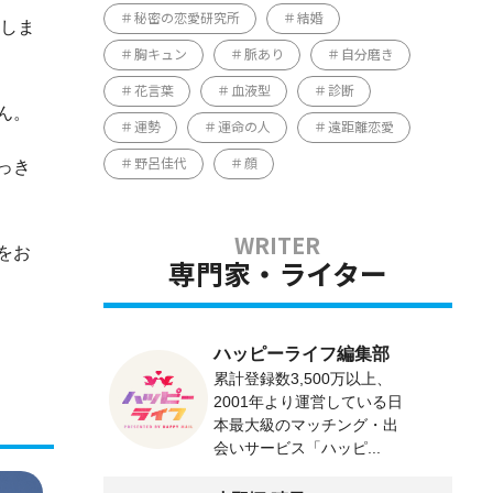
秘密の恋愛研究所
結婚
答しま
胸キュン
脈あり
自分磨き
花言葉
血液型
診断
ん。
運勢
運命の人
遠距離恋愛
っき
野呂佳代
顔
をお
専門家・ライター
ハッピーライフ編集部
累計登録数3,500万以上、
2001年より運営している日
本最大級のマッチング・出
会いサービス「ハッピ...