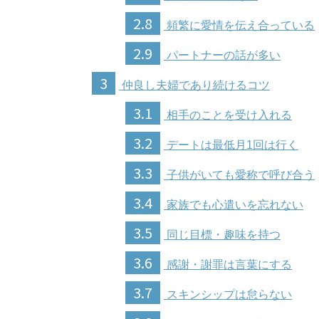
2.8
頻繁に愛情を伝え合っている
2.9
パートナーの話が多い
3
仲良し夫婦であり続けるコツ
3.1
相手のことを受け入れる
3.2
デートは最低月1回は行く
3.3
子供がいても愛称で呼び合う
3.4
家族でも心遣いを忘れない
3.5
同じ目標・趣味を持つ
3.6
感謝・謝罪は言葉にする
3.7
スキンシップは怠らない