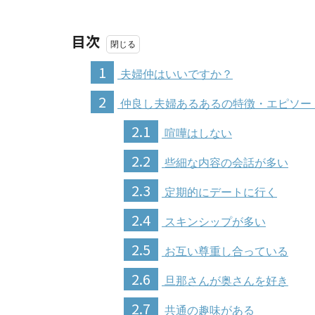
目次
1
夫婦仲はいいですか？
2
仲良し夫婦あるあるの特徴・エピソー
2.1
喧嘩はしない
2.2
些細な内容の会話が多い
2.3
定期的にデートに行く
2.4
スキンシップが多い
2.5
お互い尊重し合っている
2.6
旦那さんが奥さんを好き
2.7
共通の趣味がある