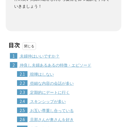
いきましょう！
目次
1
夫婦仲はいいですか？
2
仲良し夫婦あるあるの特徴・エピソード
2.1
喧嘩はしない
2.2
些細な内容の会話が多い
2.3
定期的にデートに行く
2.4
スキンシップが多い
2.5
お互い尊重し合っている
2.6
旦那さんが奥さんを好き