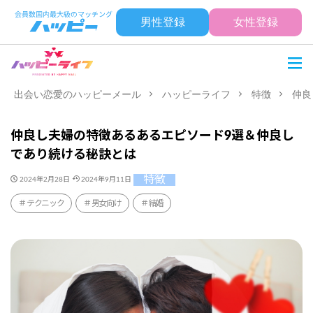
男性登録
女性登録
出会い恋愛のハッピーメール
ハッピーライフ
特徴
仲良
仲良し夫婦の特徴あるあるエピソード9選＆仲良し
であり続ける秘訣とは
特徴
2024年2月28日
2024年9月11日
テクニック
男女向け
結婚