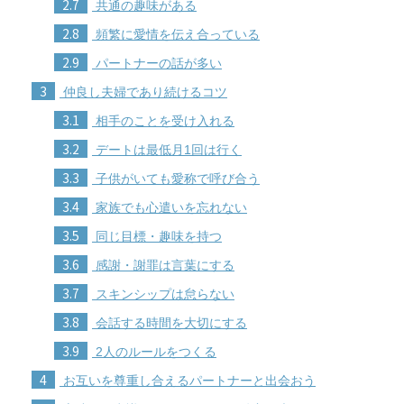
2.7
共通の趣味がある
2.8
頻繁に愛情を伝え合っている
2.9
パートナーの話が多い
3
仲良し夫婦であり続けるコツ
3.1
相手のことを受け入れる
3.2
デートは最低月1回は行く
3.3
子供がいても愛称で呼び合う
3.4
家族でも心遣いを忘れない
3.5
同じ目標・趣味を持つ
3.6
感謝・謝罪は言葉にする
3.7
スキンシップは怠らない
3.8
会話する時間を大切にする
3.9
2人のルールをつくる
4
お互いを尊重し合えるパートナーと出会おう