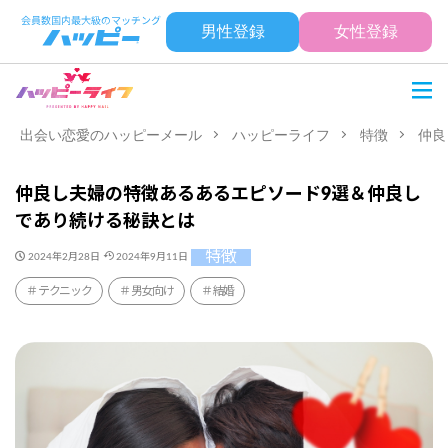
男性登録
女性登録
出会い恋愛のハッピーメール
ハッピーライフ
特徴
仲良
仲良し夫婦の特徴あるあるエピソード9選＆仲良し
であり続ける秘訣とは
特徴
2024年2月28日
2024年9月11日
テクニック
男女向け
結婚