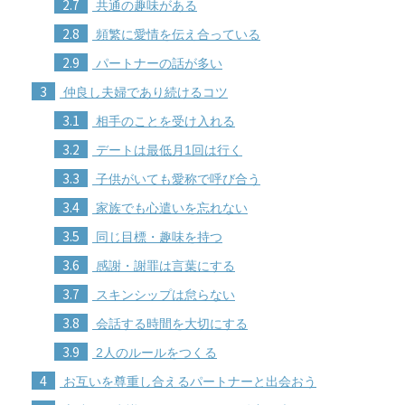
2.7
共通の趣味がある
2.8
頻繁に愛情を伝え合っている
2.9
パートナーの話が多い
3
仲良し夫婦であり続けるコツ
3.1
相手のことを受け入れる
3.2
デートは最低月1回は行く
3.3
子供がいても愛称で呼び合う
3.4
家族でも心遣いを忘れない
3.5
同じ目標・趣味を持つ
3.6
感謝・謝罪は言葉にする
3.7
スキンシップは怠らない
3.8
会話する時間を大切にする
3.9
2人のルールをつくる
4
お互いを尊重し合えるパートナーと出会おう