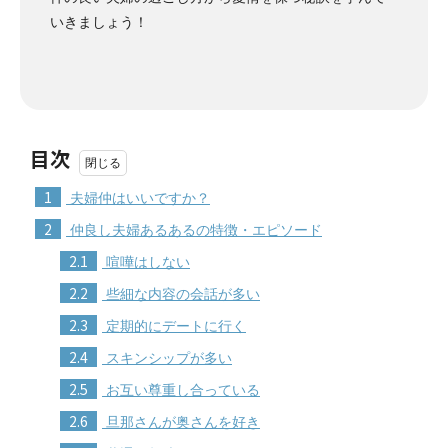
いきましょう！
目次
1
夫婦仲はいいですか？
2
仲良し夫婦あるあるの特徴・エピソード
2.1
喧嘩はしない
2.2
些細な内容の会話が多い
2.3
定期的にデートに行く
2.4
スキンシップが多い
2.5
お互い尊重し合っている
2.6
旦那さんが奥さんを好き