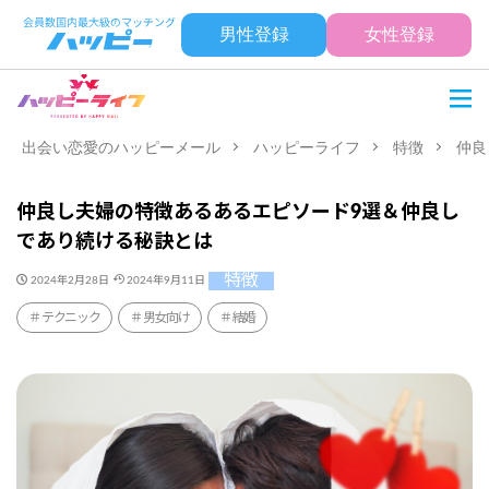
男性登録
女性登録
出会い恋愛のハッピーメール
ハッピーライフ
特徴
仲良
仲良し夫婦の特徴あるあるエピソード9選＆仲良し
であり続ける秘訣とは
特徴
2024年2月28日
2024年9月11日
テクニック
男女向け
結婚