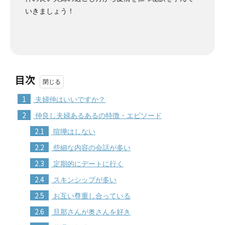
いきましょう！
目次
1
夫婦仲はいいですか？
2
仲良し夫婦あるあるの特徴・エピソード
2.1
喧嘩はしない
2.2
些細な内容の会話が多い
2.3
定期的にデートに行く
2.4
スキンシップが多い
2.5
お互い尊重し合っている
2.6
旦那さんが奥さんを好き