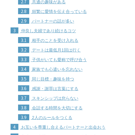
2.7
共通の趣味がある
2.8
頻繁に愛情を伝え合っている
2.9
パートナーの話が多い
3
仲良し夫婦であり続けるコツ
3.1
相手のことを受け入れる
3.2
デートは最低月1回は行く
3.3
子供がいても愛称で呼び合う
3.4
家族でも心遣いを忘れない
3.5
同じ目標・趣味を持つ
3.6
感謝・謝罪は言葉にする
3.7
スキンシップは怠らない
3.8
会話する時間を大切にする
3.9
2人のルールをつくる
4
お互いを尊重し合えるパートナーと出会おう