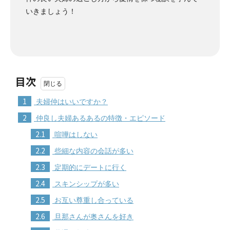
いきましょう！
目次
1
夫婦仲はいいですか？
2
仲良し夫婦あるあるの特徴・エピソード
2.1
喧嘩はしない
2.2
些細な内容の会話が多い
2.3
定期的にデートに行く
2.4
スキンシップが多い
2.5
お互い尊重し合っている
2.6
旦那さんが奥さんを好き