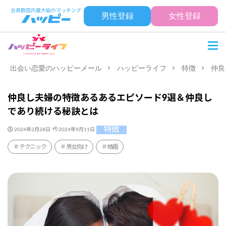
男性登録
女性登録
出会い恋愛のハッピーメール
ハッピーライフ
特徴
仲良
仲良し夫婦の特徴あるあるエピソード9選＆仲良し
であり続ける秘訣とは
特徴
2024年2月28日
2024年9月11日
テクニック
男女向け
結婚