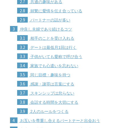
2.7
共通の趣味がある
2.8
頻繁に愛情を伝え合っている
2.9
パートナーの話が多い
3
仲良し夫婦であり続けるコツ
3.1
相手のことを受け入れる
3.2
デートは最低月1回は行く
3.3
子供がいても愛称で呼び合う
3.4
家族でも心遣いを忘れない
3.5
同じ目標・趣味を持つ
3.6
感謝・謝罪は言葉にする
3.7
スキンシップは怠らない
3.8
会話する時間を大切にする
3.9
2人のルールをつくる
4
お互いを尊重し合えるパートナーと出会おう