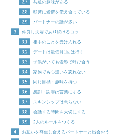
2.7
共通の趣味がある
2.8
頻繁に愛情を伝え合っている
2.9
パートナーの話が多い
3
仲良し夫婦であり続けるコツ
3.1
相手のことを受け入れる
3.2
デートは最低月1回は行く
3.3
子供がいても愛称で呼び合う
3.4
家族でも心遣いを忘れない
3.5
同じ目標・趣味を持つ
3.6
感謝・謝罪は言葉にする
3.7
スキンシップは怠らない
3.8
会話する時間を大切にする
3.9
2人のルールをつくる
4
お互いを尊重し合えるパートナーと出会おう