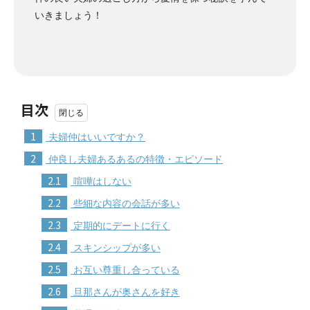
いきましょう！
目次
1
夫婦仲はいいですか？
2
仲良し夫婦あるあるの特徴・エピソード
2.1
喧嘩はしない
2.2
些細な内容の会話が多い
2.3
定期的にデートに行く
2.4
スキンシップが多い
2.5
お互い尊重し合っている
2.6
旦那さんが奥さんを好き