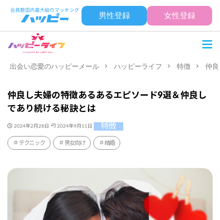
男性登録
女性登録
出会い恋愛のハッピーメール
ハッピーライフ
特徴
仲良
仲良し夫婦の特徴あるあるエピソード9選＆仲良し
であり続ける秘訣とは
特徴
2024年2月28日
2024年9月11日
テクニック
男女向け
結婚