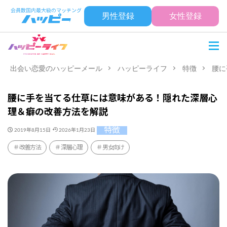
男性登録
女性登録
出会い恋愛のハッピーメール
ハッピーライフ
特徴
腰に
腰に手を当てる仕草には意味がある！隠れた深層心
理＆癖の改善方法を解説
特徴
2019年8月15日
2026年1月23日
改善方法
深層心理
男女向け