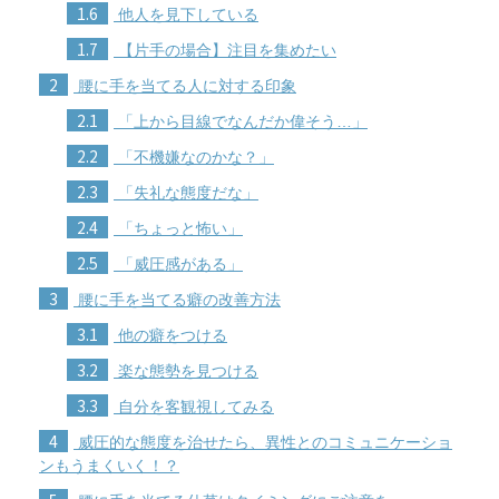
1.6
他人を見下している
1.7
【片手の場合】注目を集めたい
2
腰に手を当てる人に対する印象
2.1
「上から目線でなんだか偉そう…」
2.2
「不機嫌なのかな？」
2.3
「失礼な態度だな」
2.4
「ちょっと怖い」
2.5
「威圧感がある」
3
腰に手を当てる癖の改善方法
3.1
他の癖をつける
3.2
楽な態勢を見つける
3.3
自分を客観視してみる
4
威圧的な態度を治せたら、異性とのコミュニケーショ
ンもうまくいく！？