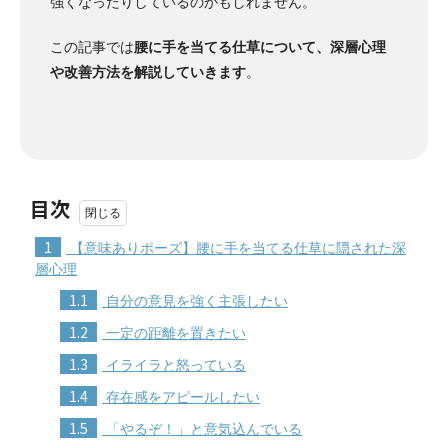
強くなったりしているのかもしれません。
この記事では
腰に手を当てる仕草について、深層心理
や改善方法を解説していきます
。
目次
1
【意味ありポーズ】腰に手を当てる仕草に隠された深
層心理
1.1
自分の意見を強く主張したい
1.2
一定の距離を置きたい
1.3
イライラと怒っている
1.4
存在感をアピールしたい
1.5
「やるぞ！」と意気込んでいる