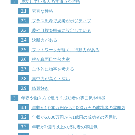
2
成功している人の共通点や特徴
2.1
素直な性格
2.2
プラス思考で思考がポジティブ
2.3
夢や目標を明確に設定している
2.4
決断力がある
2.5
フットワークが軽く、行動力がある
2.6
根が真面目で努力家
2.7
主体的に物事を考える
2.8
集中力が高く・深い
2.9
綺麗好き
3
年収や働き方で違う？成功者の雰囲気や特徴
3.1
年収が1,000万円から2,000万円の成功者の雰囲気
3.2
年収が5,000万円から1億円の成功者の雰囲気
3.3
年収が1億円以上の成功者の雰囲気