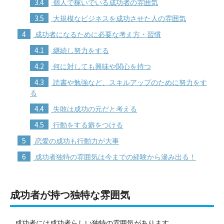
3.4
個人で稼いでいる成功者の雰囲気
3.5
大規模なビジネスを成功させた人の雰囲気
4
成功者になるために必要な考え方・習慣
4.1
継続し努力をする
4.2
何に対しても興味や関心を持つ
4.3
読書や勉強など、スキルアップのために努力をす
る
4.4
失敗は成功の元だと考える
4.5
行動をする癖をつける
5
恋愛の成功も行動力が大事
6
成功者独特の雰囲気は今までの経験から滲み出る！
成功者が持つ独特な雰囲気
成功者には成功者らしい独特の雰囲気があります。