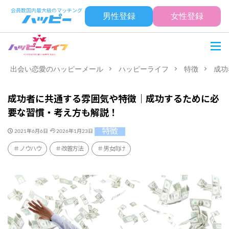
男性登録
女性登録
出会い恋愛のハッピーメール
ハッピーライフ
特徴
成功
成功者に共通する雰囲気や特徴｜成功するために必
要な習慣・考え方も解説！
特徴
2021年6月6日
2026年1月23日
ノウハウ
改善方法
男女向け