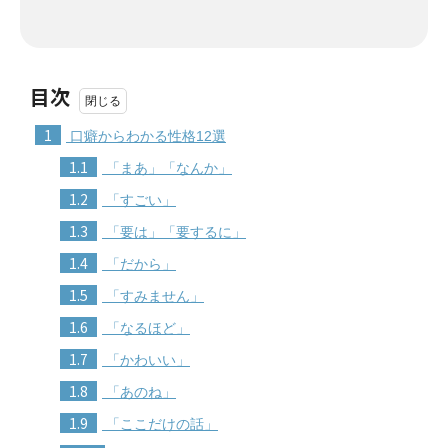
目次
1
口癖からわかる性格12選
1.1
「まあ」「なんか」
1.2
「すごい」
1.3
「要は」「要するに」
1.4
「だから」
1.5
「すみません」
1.6
「なるほど」
1.7
「かわいい」
1.8
「あのね」
1.9
「ここだけの話」