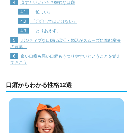
4
直すといいかも？微妙な口癖
4.1
「忙しい」
4.2
「〇〇してはいけない」
4.3
「とりあえず」
5
ポジティブな口癖は恋活・婚活がスムーズに進む魔法
の言葉！
6
良い口癖も悪い口癖もうつりやすいということを覚え
ておこう
口癖からわかる性格12選