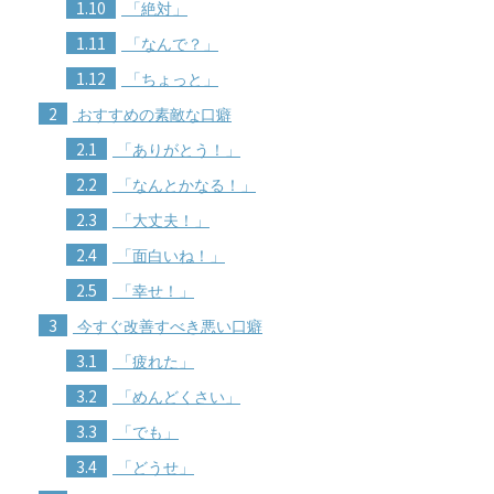
1.10
「絶対」
1.11
「なんで？」
1.12
「ちょっと」
2
おすすめの素敵な口癖
2.1
「ありがとう！」
2.2
「なんとかなる！」
2.3
「大丈夫！」
2.4
「面白いね！」
2.5
「幸せ！」
3
今すぐ改善すべき悪い口癖
3.1
「疲れた」
3.2
「めんどくさい」
3.3
「でも」
3.4
「どうせ」