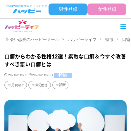
男性登録
女性登録
出会い恋愛のハッピーメール
ハッピーライフ
特徴
口癖
口癖からわかる性格12選！素敵な口癖＆今すぐ改善
すべき悪い口癖とは
特徴
2021年1月2日
2026年1月23日
男女向け
自分磨き
診断