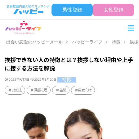
男性登録
女性登録
出会い恋愛のハッピーメール
ハッピーライフ
特徴
挨拶
挨拶できない人の特徴とは？挨拶しない理由や上手
に接する方法を解説
特徴
2025年9月7日
2025年8月20日
対処法
深層心理
生態
男女向け