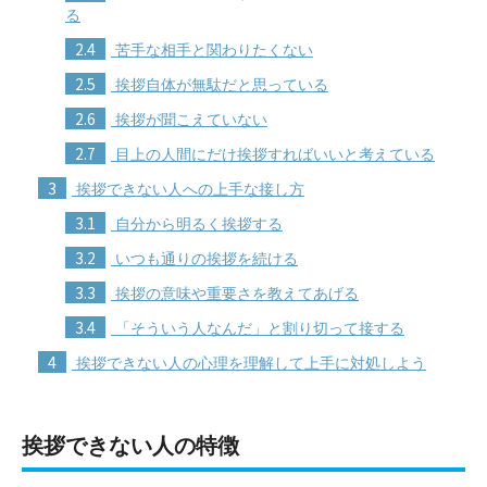
る
2.4
苦手な相手と関わりたくない
2.5
挨拶自体が無駄だと思っている
2.6
挨拶が聞こえていない
2.7
目上の人間にだけ挨拶すればいいと考えている
3
挨拶できない人への上手な接し方
3.1
自分から明るく挨拶する
3.2
いつも通りの挨拶を続ける
3.3
挨拶の意味や重要さを教えてあげる
3.4
「そういう人なんだ」と割り切って接する
4
挨拶できない人の心理を理解して上手に対処しよう
挨拶できない人の特徴