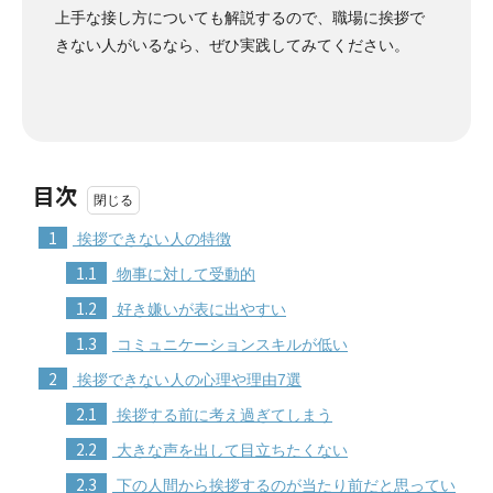
上手な接し方についても解説するので、職場に挨拶で
きない人がいるなら、ぜひ実践してみてください。
目次
1
挨拶できない人の特徴
1.1
物事に対して受動的
1.2
好き嫌いが表に出やすい
1.3
コミュニケーションスキルが低い
2
挨拶できない人の心理や理由7選
2.1
挨拶する前に考え過ぎてしまう
2.2
大きな声を出して目立ちたくない
2.3
下の人間から挨拶するのが当たり前だと思ってい