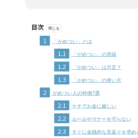
目次
1
「がめつい」とは
1.1
「がめつい」の意味
1.2
「がめつい」は方言？
1.3
「がめつい」の使い方
2
がめつい人の特徴7選
2.1
ケチでお金に厳しい
2.2
ルールやマナーを守らない
2.3
すぐに金銭的な見返りを求め