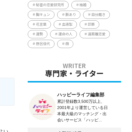
秘密の恋愛研究所
結婚
胸キュン
脈あり
自分磨き
花言葉
血液型
診断
運勢
運命の人
遠距離恋愛
野呂佳代
顔
専門家・ライター
ハッピーライフ編集部
累計登録数3,500万以上、
2001年より運営している日
本最大級のマッチング・出
会いサービス「ハッピ...
よい