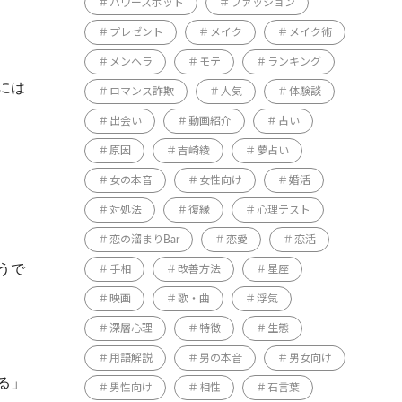
パワースポット
ファッション
プレゼント
メイク
メイク術
メンヘラ
モテ
ランキング
には
ロマンス詐欺
人気
体験談
出会い
動画紹介
占い
原因
吉崎綾
夢占い
女の本音
女性向け
婚活
対処法
復縁
心理テスト
恋の溜まりBar
恋愛
恋活
うで
手相
改善方法
星座
映画
歌・曲
浮気
深層心理
特徴
生態
用語解説
男の本音
男女向け
る」
男性向け
相性
石言葉