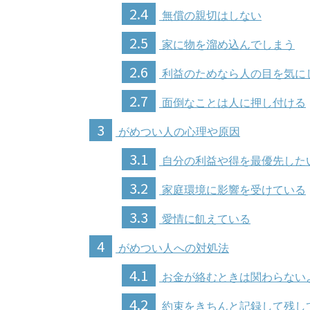
2.4
無償の親切はしない
2.5
家に物を溜め込んでしまう
2.6
利益のためなら人の目を気に
2.7
面倒なことは人に押し付ける
3
がめつい人の心理や原因
3.1
自分の利益や得を最優先した
3.2
家庭環境に影響を受けている
3.3
愛情に飢えている
4
がめつい人への対処法
4.1
お金が絡むときは関わらない
4.2
約束をきちんと記録して残し