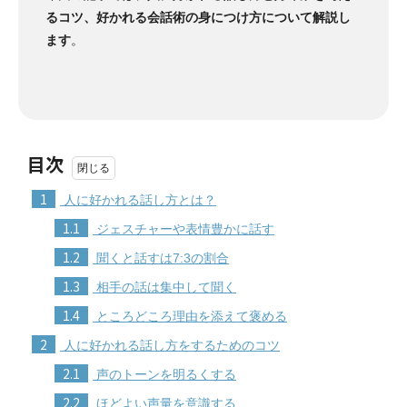
るコツ、好かれる会話術の身につけ方について解説し
ます
。
目次
1
人に好かれる話し方とは？
1.1
ジェスチャーや表情豊かに話す
1.2
聞くと話すは7:3の割合
1.3
相手の話は集中して聞く
1.4
ところどころ理由を添えて褒める
2
人に好かれる話し方をするためのコツ
2.1
声のトーンを明るくする
2.2
ほどよい声量を意識する