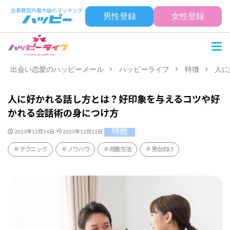
男性登録
女性登録
出会い恋愛のハッピーメール
ハッピーライフ
特徴
人に
人に好かれる話し方とは？好印象を与えるコツや好
かれる会話術の身につけ方
特徴
2023年12月14日
2023年12月12日
テクニック
ノウハウ
改善方法
男女向け