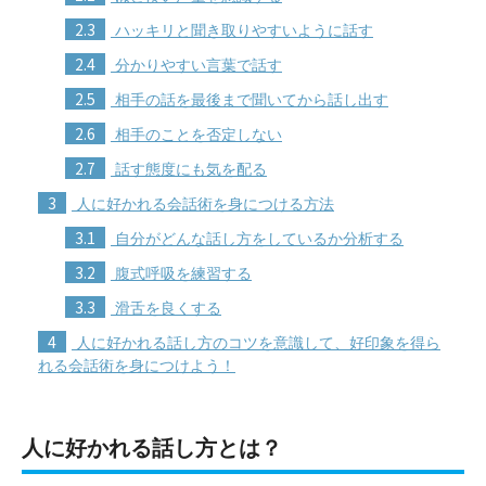
2.3
ハッキリと聞き取りやすいように話す
2.4
分かりやすい言葉で話す
2.5
相手の話を最後まで聞いてから話し出す
2.6
相手のことを否定しない
2.7
話す態度にも気を配る
3
人に好かれる会話術を身につける方法
3.1
自分がどんな話し方をしているか分析する
3.2
腹式呼吸を練習する
3.3
滑舌を良くする
4
人に好かれる話し方のコツを意識して、好印象を得ら
れる会話術を身につけよう！
人に好かれる話し方とは？