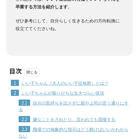
卒業する方法を紹介します
。
ぜひ参考にして、自分らしく生きるための方向転換に
役立ててくださいね。
目次
1
いい子ちゃん（大人のいい子症候群）とは？
2
いい子ちゃんが陥りがちな生きづらい状況
2.1
自分の気持ちを出さずに親や上司の言う通りにす
る
2.2
嫌なことをされたり、言われても我慢する
2.3
職場での抽象的な指示はどう動けばいいかわから
ない