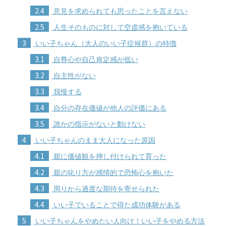
2.4
意見を求められても思ったことを言えない
2.5
人生そのものに対して空虚感を抱いている
3
いい子ちゃん（大人のいい子症候群）の特徴
3.1
自尊心や自己肯定感が低い
3.2
自主性がない
3.3
我慢する
3.4
自分の存在価値が他人の評価にある
3.5
誰かの指示がないと動けない
4
いい子ちゃんのまま大人になった原因
4.1
親に価値観を押し付けられて育った
4.2
親の叱り方が感情的で恐怖心を抱いた
4.3
周りから過度な期待を寄せられた
4.4
いい子でいることで得た成功体験がある
5
いい子ちゃんをやめたい人向け！いい子をやめる方法