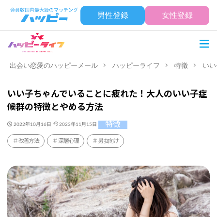
男性登録
女性登録
出会い恋愛のハッピーメール
ハッピーライフ
特徴
いい
いい子ちゃんでいることに疲れた！大人のいい子症
候群の特徴とやめる方法
特徴
2022年10月16日
2023年11月15日
改善方法
深層心理
男女向け