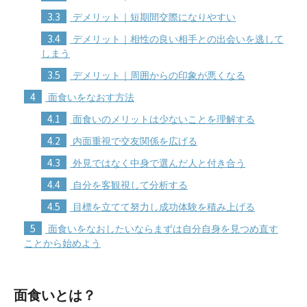
3.3
デメリット｜短期間交際になりやすい
3.4
デメリット｜相性の良い相手との出会いを逃して
しまう
3.5
デメリット｜周囲からの印象が悪くなる
4
面食いをなおす方法
4.1
面食いのメリットは少ないことを理解する
4.2
内面重視で交友関係を広げる
4.3
外見ではなく中身で選んだ人と付き合う
4.4
自分を客観視して分析する
4.5
目標を立てて努力し成功体験を積み上げる
5
面食いをなおしたいならまずは自分自身を見つめ直す
ことから始めよう
面食いとは？