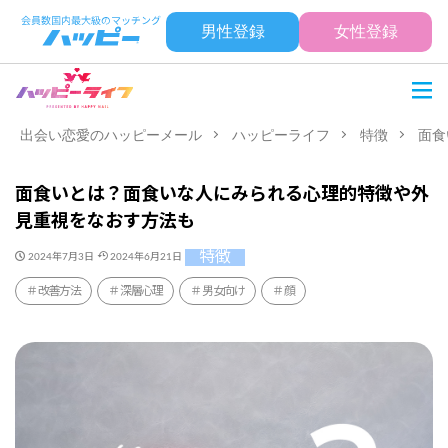
男性登録
女性登録
出会い恋愛のハッピーメール
ハッピーライフ
特徴
面食
面食いとは？面食いな人にみられる心理的特徴や外
見重視をなおす方法も
特徴
2024年7月3日
2024年6月21日
改善方法
深層心理
男女向け
顔