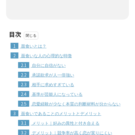
目次
1
面食いとは？
2
面食いな人の心理的な特徴
2.1
自分に自信がない
2.2
承認欲求が人一倍強い
2.3
相手に求めすぎている
2.4
基準が芸能人になっている
2.5
恋愛経験が少なく本質の判断材料が分からない
3
面食いであることのメリットとデメリット
3.1
メリット｜好みの異性と付き合える
3.2
デメリット｜競争率が高く恋が実りにくい