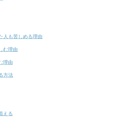
た人も苦しめる理由
しむ理由
む理由
る方法
鍛える