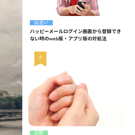
出会い
ハッピーメールログイン画面から登録でき
ない時のweb版・アプリ版の対処法
診断