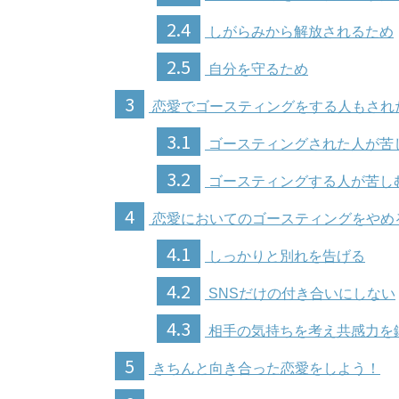
2.4
しがらみから解放されるため
2.5
自分を守るため
3
恋愛でゴースティングをする人もされ
3.1
ゴースティングされた人が苦
3.2
ゴースティングする人が苦し
4
恋愛においてのゴースティングをやめ
4.1
しっかりと別れを告げる
4.2
SNSだけの付き合いにしない
4.3
相手の気持ちを考え共感力を
5
きちんと向き合った恋愛をしよう！