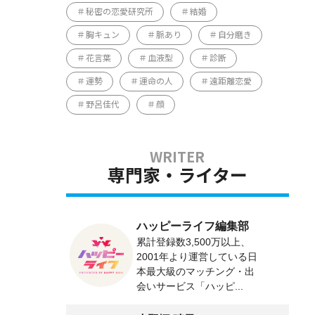
秘密の恋愛研究所
結婚
胸キュン
脈あり
自分磨き
花言葉
血液型
診断
運勢
運命の人
遠距離恋愛
野呂佳代
顔
専門家・ライター
ハッピーライフ編集部
累計登録数3,500万以上、
2001年より運営している日
本最大級のマッチング・出
会いサービス「ハッピ...