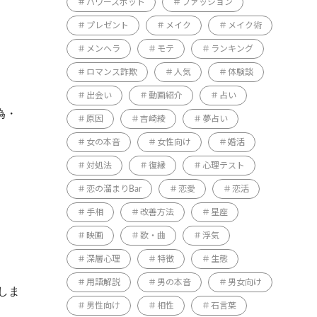
パワースポット
ファッション
プレゼント
メイク
メイク術
メンヘラ
モテ
ランキング
ロマンス詐欺
人気
体験談
出会い
動画紹介
占い
為・
原因
吉崎綾
夢占い
女の本音
女性向け
婚活
対処法
復縁
心理テスト
恋の溜まりBar
恋愛
恋活
手相
改善方法
星座
映画
歌・曲
浮気
深層心理
特徴
生態
用語解説
男の本音
男女向け
しま
男性向け
相性
石言葉