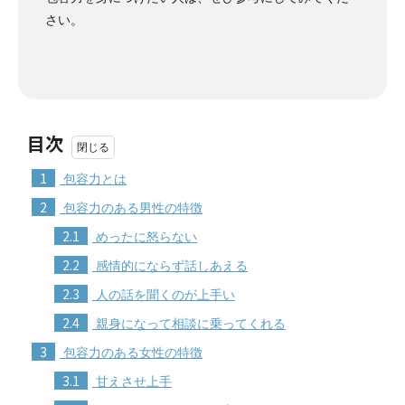
さい。
目次
1
包容力とは
2
包容力のある男性の特徴
2.1
めったに怒らない
2.2
感情的にならず話しあえる
2.3
人の話を聞くのが上手い
2.4
親身になって相談に乗ってくれる
3
包容力のある女性の特徴
3.1
甘えさせ上手