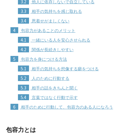
3.2
他人に依存しないで自立している
3.3
相手の気持ちを感じ取れる
3.4
恩着せがましくない
4
包容力があることのメリット
4.1
一緒にいる人を安心させられる
4.2
関係が長続きしやすい
5
包容力を身につける方法
5.1
相手の気持ちを想像する癖をつける
5.2
人のために行動する
5.3
相手の話をきちんと聞く
5.4
言葉ではなく行動で示す
6
相手のために行動して、包容力のある人になろう
包容力とは