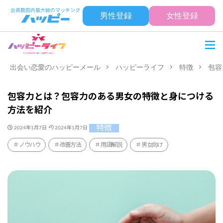
男性登録
女性登録
出会い恋愛のハッピーメール
ハッピーライフ
特徴
包容
包容力とは？包容力のある男女の特徴と身につける
方法を紹介
特徴
2024年1月7日
2024年1月7日
ノウハウ
改善方法
用語解説
男女向け