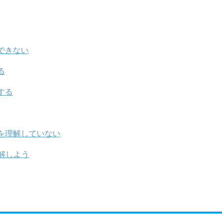
できない
る
する
を理解していない
解しよう