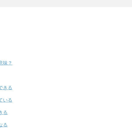
意味？
できる
ている
きる
なる