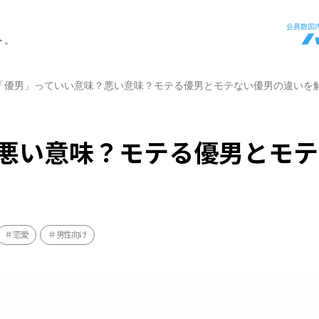
ト。
「優男」っていい意味？悪い意味？モテる優男とモテない優男の違いを
悪い意味？モテる優男とモテ
恋愛
男性向け