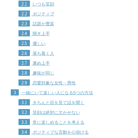
2.1
いつも笑顔
2.2
ポジティブ
2.3
話題が豊富
2.4
聞き上手
2.5
優しい
2.6
落ち着く人
2.7
褒め上手
2.8
趣味が同じ
2.9
恋愛対象な女性・男性
3
一緒にいて楽しい人になる5つの方法
3.1
きちんと目を見て話を聞く
3.2
笑顔は絶対に欠かせない
3.3
常に楽しめることを考える
3.4
ポジティブな言動を心掛ける