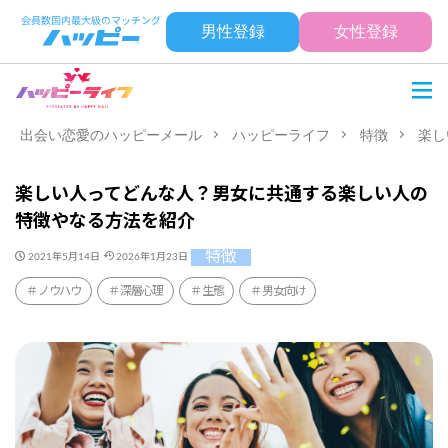
男性登録
女性登録
出会い恋愛のハッピーメール
ハッピーライフ
特徴
楽し
楽しい人ってどんな人？男女に共通する楽しい人の
特徴やなる方法を紹介
特徴
2021年5月14日
2026年1月23日
ノウハウ
深層心理
生態
男女向け