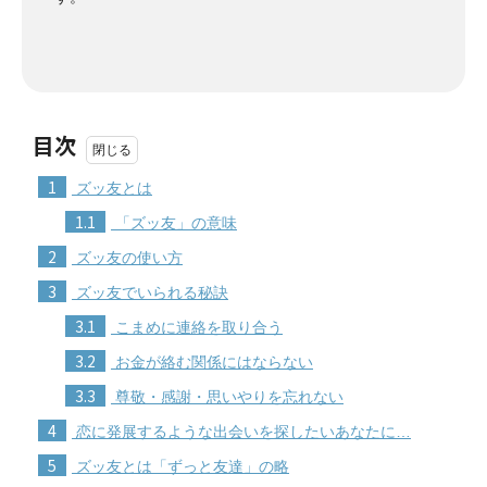
目次
1
ズッ友とは
1.1
「ズッ友」の意味
2
ズッ友の使い方
3
ズッ友でいられる秘訣
3.1
こまめに連絡を取り合う
3.2
お金が絡む関係にはならない
3.3
尊敬・感謝・思いやりを忘れない
4
恋に発展するような出会いを探したいあなたに…
5
ズッ友とは「ずっと友達」の略