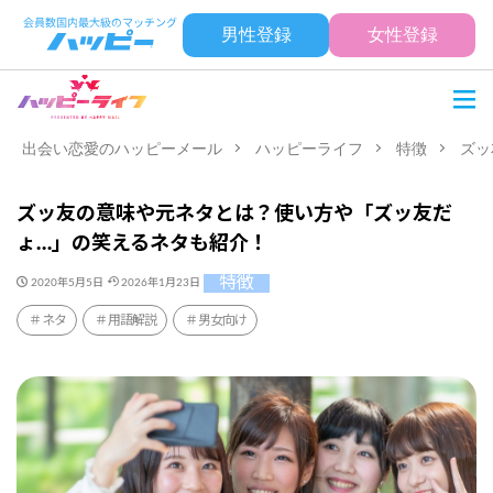
男性登録
女性登録
出会い恋愛のハッピーメール
ハッピーライフ
特徴
ズッ
ズッ友の意味や元ネタとは？使い方や「ズッ友だ
ょ…」の笑えるネタも紹介！
特徴
2020年5月5日
2026年1月23日
ネタ
用語解説
男女向け