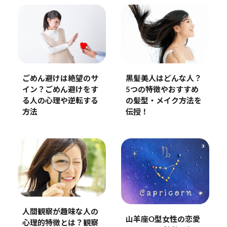
ごめん避けは絶望のサ
黒髪美人はどんな人？
イン？ごめん避けをす
5つの特徴やおすすめ
る人の心理や逆転する
の髪型・メイク方法を
方法
伝授！
人間観察が趣味な人の
山羊座O型女性の恋愛
心理的特徴とは？観察