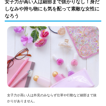
女子力が高い人は細部まで抜かりなし！身だ
しなみや持ち物にも気を配って素敵な女性に
なろう
女子力が高い人は外見のみならず仕草や行動など細部まで抜
かりがありません。