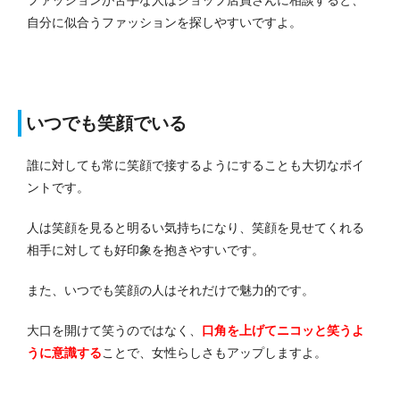
自分に似合うファッションを探しやすいですよ。
いつでも笑顔でいる
誰に対しても常に笑顔で接するようにすることも大切なポイ
ントです。
人は笑顔を見ると明るい気持ちになり、笑顔を見せてくれる
相手に対しても好印象を抱きやすいです。
また、いつでも笑顔の人はそれだけで魅力的です。
大口を開けて笑うのではなく、
口角を上げてニコッと笑うよ
うに意識する
ことで、女性らしさもアップしますよ。