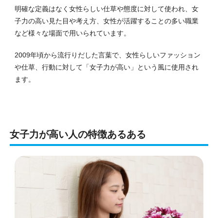
明確な定義はなく女性らしい仕草や態度に対して使われ、女
子力の高い見た目や考え方、女性が活躍することの多い職業
など様々な場面で用いられています。
2009年頃から流行りだした言葉で、女性らしいファッション
や仕草、行動に対して「女子力が高い」という風に使用され
ます。
女子力が高い人の特徴あるある