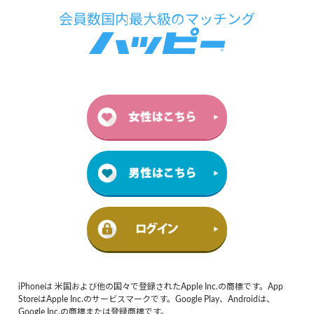
iPhoneは 米国および他の国々で登録されたApple Inc.の商標です。App
StoreはApple Inc.のサービスマークです。Google Play、Androidは、
Google Inc.の商標または登録商標です。