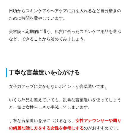
日頃からスキンケアやヘアケアに力を入れるなど自分磨きの
ために時間を費やしています。
美容院へ定期的に通う、肌質に合ったスキンケア用品を選ぶ
など、できることから始めてみましょう。
丁寧な言葉遣いを心がける
女子力アップに欠かせないポイントが言葉遣いです。
いくら外見を整えていても、乱暴な言葉遣いを使ってしまう
と一気に女性らしさが半減してしまいます。
丁寧な言葉遣いを身につけるなら、
女性アナウンサーや周り
の綺麗な話し方をする女性を参考にする
のがおすすめです。