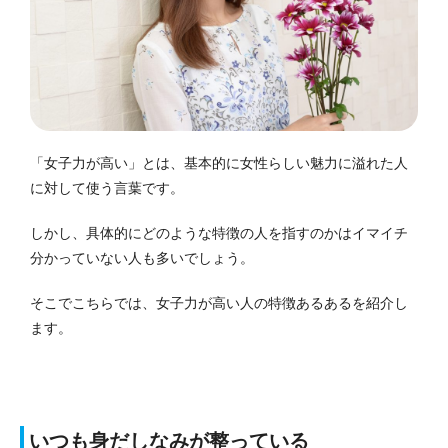
「女子力が高い」とは、基本的に女性らしい魅力に溢れた人
に対して使う言葉です。
しかし、具体的にどのような特徴の人を指すのかはイマイチ
分かっていない人も多いでしょう。
そこでこちらでは、女子力が高い人の特徴あるあるを紹介し
ます。
いつも身だしなみが整っている