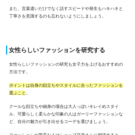
また、言葉遣いだけでなく話すスピードや発生もハキハキと
丁寧さを意識するのも忘れないようにしましょう。
女性らしいファッションを研究する
女性らしいファッションの研究も女子力を上げるおすすめの
方法です。
ポイントは自身の顔立ちやスタイルに合ったファッションを
選ぶこと
。
クールな顔立ちや細身の場合は大人っぽいキレイめスタイ
ル、可愛らしく柔らかな印象の人はガーリーファッションな
ど、自分の魅力が引き出せるコーデを選びましょう。
ファッションが苦手な人はショップ店員さんに相談すると、