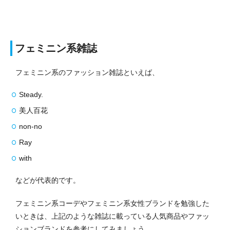
フェミニン系雑誌
フェミニン系のファッション雑誌といえば、
Steady.
美人百花
non-no
Ray
with
などが代表的です。
フェミニン系コーデやフェミニン系女性ブランドを勉強した
いときは、上記のような雑誌に載っている人気商品やファッ
ションブランドを参考にしてみましょう。