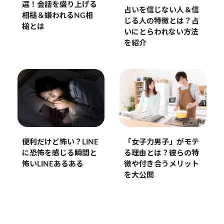
選！会話を盛り上げる
占いを信じない人＆信
相槌＆嫌われるNG相
じる人の特徴とは？占
槌とは
いにとらわれない方法
を紹介
便利だけど怖い？LINE
「女子力男子」がモテ
に恐怖を感じる瞬間と
る理由とは？彼らの特
怖いLINEあるある
徴や付き合うメリット
を大公開