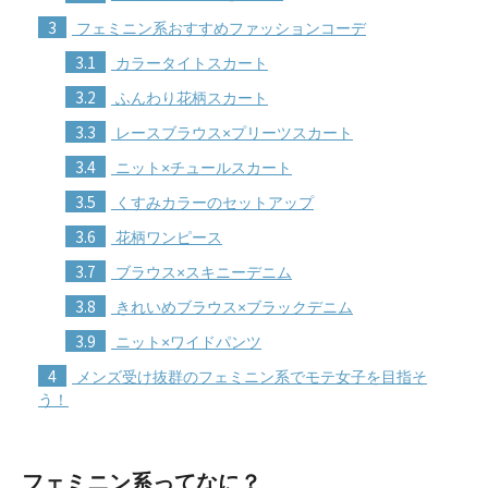
3
フェミニン系おすすめファッションコーデ
3.1
カラータイトスカート
3.2
ふんわり花柄スカート
3.3
レースブラウス×プリーツスカート
3.4
ニット×チュールスカート
3.5
くすみカラーのセットアップ
3.6
花柄ワンピース
3.7
ブラウス×スキニーデニム
3.8
きれいめブラウス×ブラックデニム
3.9
ニット×ワイドパンツ
4
メンズ受け抜群のフェミニン系でモテ女子を目指そ
う！
フェミニン系ってなに？