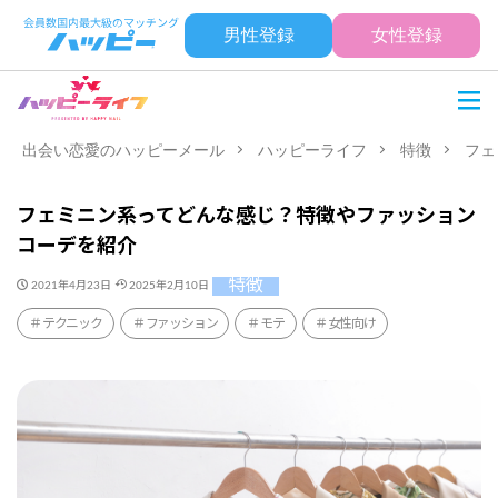
男性登録
女性登録
出会い恋愛のハッピーメール
ハッピーライフ
特徴
フェ
フェミニン系ってどんな感じ？特徴やファッション
コーデを紹介
特徴
2021年4月23日
2025年2月10日
テクニック
ファッション
モテ
女性向け