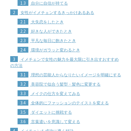
1.3
自分に自信が持てる
2
女性がイメチェンするきっかけあるある
2.1
大失恋をしたとき
2.2
好きな人ができたとき
2.3
平凡な毎日に飽きたとき
2.4
環境がガラッと変わるとき
3
イメチェンで女性の魅力を最大限に引き出すおすすめ
の方法
3.1
理想の芸能人からなりたいイメージを明確にする
3.2
美容院で似合う髪型・髪色に変更する
3.3
メイクの仕方を変えてみる
3.4
全体的にファッションのテイストを変える
3.5
ダイエットに挑戦する
3.6
言葉遣いを意識して変える
4
イメチェンを成功に導く秘訣