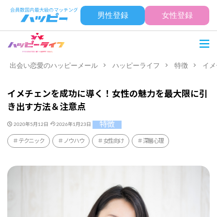
男性登録
女性登録
出会い恋愛のハッピーメール
ハッピーライフ
特徴
イメ
イメチェンを成功に導く！女性の魅力を最大限に引
き出す方法＆注意点
特徴
2020年5月12日
2026年1月23日
テクニック
ノウハウ
女性向け
深層心理