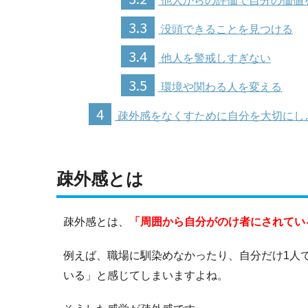
他人からの評価で自分の価値
3.3
没頭できることを見つける
3.4
他人を警戒しすぎない
3.5
環境や関わる人を変える
4
疎外感をなくすために自分を大切にし
疎外感とは
疎外感とは、
「周囲から自分がのけ者にされてい
例えば、職場に馴染めなかったり、自分だけ1人
いる」と感じてしまいますよね。