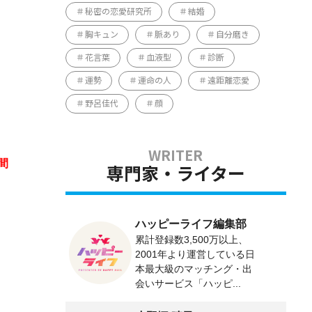
秘密の恋愛研究所
結婚
胸キュン
脈あり
自分磨き
花言葉
血液型
診断
運勢
運命の人
遠距離恋愛
野呂佳代
顔
間
専門家・ライター
ハッピーライフ編集部
累計登録数3,500万以上、
2001年より運営している日
本最大級のマッチング・出
会いサービス「ハッピ...