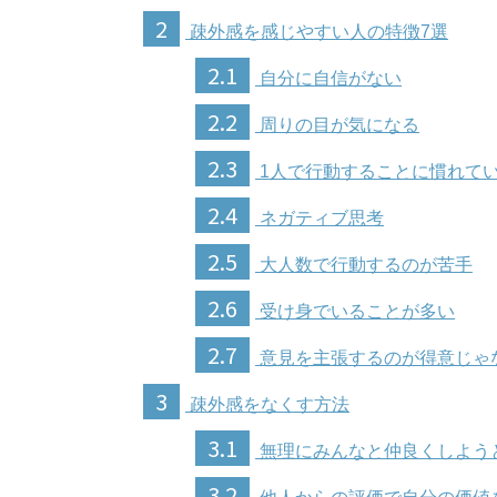
2
疎外感を感じやすい人の特徴7選
2.1
自分に自信がない
2.2
周りの目が気になる
2.3
1人で行動することに慣れて
2.4
ネガティブ思考
2.5
大人数で行動するのが苦手
2.6
受け身でいることが多い
2.7
意見を主張するのが得意じゃ
3
疎外感をなくす方法
3.1
無理にみんなと仲良くしよう
3.2