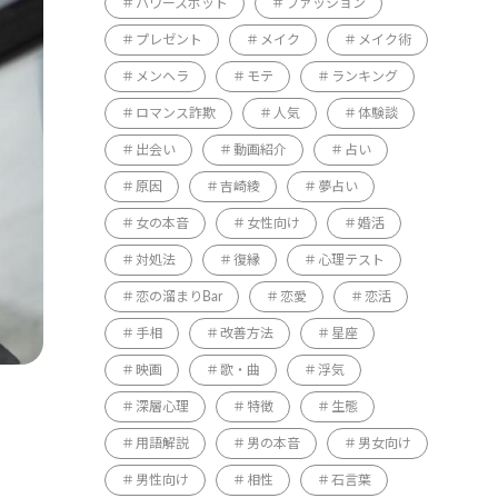
パワースポット
ファッション
プレゼント
メイク
メイク術
メンヘラ
モテ
ランキング
ロマンス詐欺
人気
体験談
出会い
動画紹介
占い
原因
吉崎綾
夢占い
女の本音
女性向け
婚活
対処法
復縁
心理テスト
恋の溜まりBar
恋愛
恋活
手相
改善方法
星座
映画
歌・曲
浮気
深層心理
特徴
生態
用語解説
男の本音
男女向け
男性向け
相性
石言葉