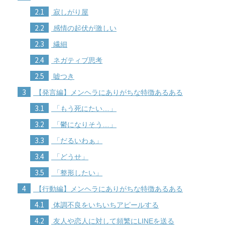
2.1
寂しがり屋
2.2
感情の起伏が激しい
2.3
繊細
2.4
ネガティブ思考
2.5
嘘つき
3
【発言編】メンヘラにありがちな特徴あるある
3.1
「もう死にたい…」
3.2
「鬱になりそう…」
3.3
「だるいわぁ」
3.4
「どうせ」
3.5
「整形したい」
4
【行動編】メンヘラにありがちな特徴あるある
4.1
体調不良をいちいちアピールする
4.2
友人や恋人に対して頻繁にLINEを送る