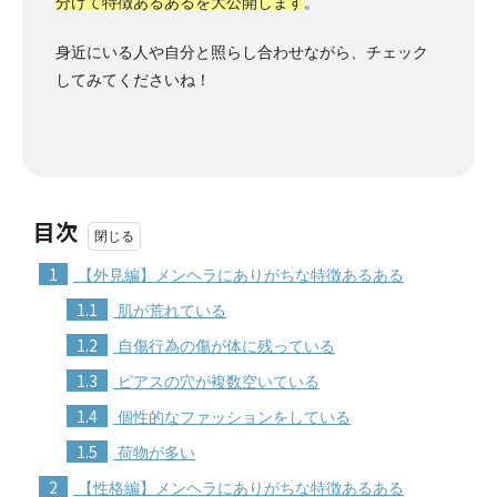
分けて特徴あるあるを大公開します
。
身近にいる人や自分と照らし合わせながら、チェック
してみてくださいね！
目次
1
【外見編】メンヘラにありがちな特徴あるある
1.1
肌が荒れている
1.2
自傷行為の傷が体に残っている
1.3
ピアスの穴が複数空いている
1.4
個性的なファッションをしている
1.5
荷物が多い
2
【性格編】メンヘラにありがちな特徴あるある