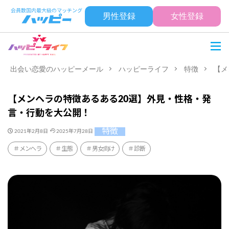
男性登録
女性登録
出会い恋愛のハッピーメール
ハッピーライフ
特徴
【メ
【メンヘラの特徴あるある20選】外見・性格・発
言・行動を大公開！
特徴
2021年2月8日
2025年7月28日
メンヘラ
生態
男女向け
診断