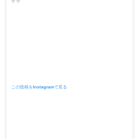
この投稿をInstagramで見る