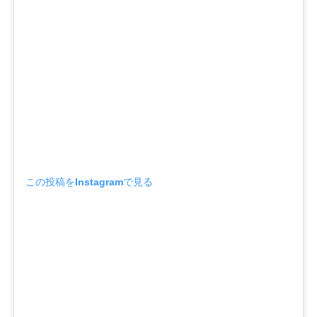
この投稿をInstagramで見る