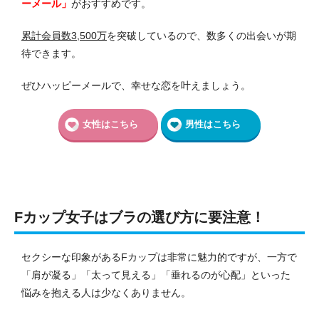
ーメール」
がおすすめです。
累計会員数3,500万
を突破しているので、数多くの出会いが期
待できます。
ぜひハッピーメールで、幸せな恋を叶えましょう。
女性はこちら
男性はこちら
Fカップ女子はブラの選び方に要注意！
セクシーな印象があるFカップは非常に魅力的ですが、一方で
「肩が凝る」「太って見える」「垂れるのが心配」といった
悩みを抱える人は少なくありません。