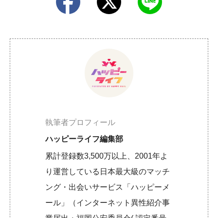
執筆者プロフィール
ハッピーライフ編集部
累計登録数3,500万以上、2001年よ
り運営している日本最大級のマッチ
ング・出会いサービス「ハッピーメ
ール」（インターネット異性紹介事