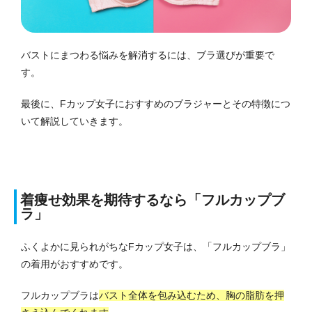
バストにまつわる悩みを解消するには、ブラ選びが重要で
す。
最後に、Fカップ女子におすすめのブラジャーとその特徴につ
いて解説していきます。
着痩せ効果を期待するなら「フルカップブ
ラ」
ふくよかに見られがちなFカップ女子は、「フルカップブラ」
の着用がおすすめです。
フルカップブラは
バスト全体を包み込むため、胸の脂肪を押