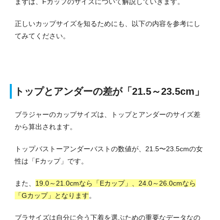
まずは、Fカップのサイズについて解説していきます。
正しいカップサイズを知るためにも、以下の内容を参考にし
てみてください。
トップとアンダーの差が「21.5～23.5cm」
ブラジャーのカップサイズは、トップとアンダーのサイズ差
から算出されます。
トップバストーアンダーバストの数値が、21.5〜23.5cmの女
性は「Fカップ」です。
また、
19.0～21.0cmなら「Eカップ」、24.0～26.0cmなら
「Gカップ」となります
。
ブラサイズは自分に合う下着を選ぶための重要なデータなの