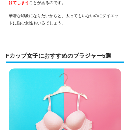
けてしまう
ことがあるのです。
華奢な印象になりたいからと、太ってもいないのにダイエッ
トに励む女性もいるでしょう。
Fカップ女子におすすめのブラジャー5選