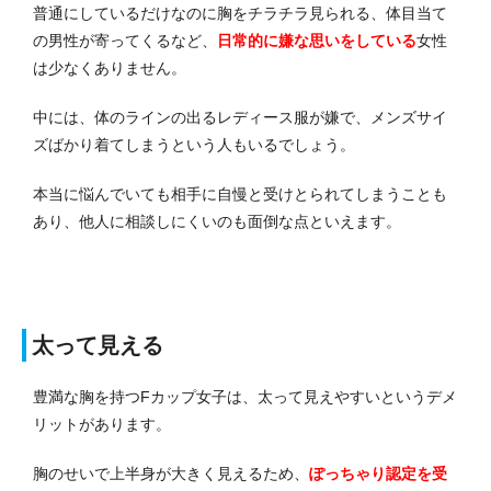
普通にしているだけなのに胸をチラチラ見られる、体目当て
の男性が寄ってくるなど、
日常的に嫌な思いをしている
女性
は少なくありません。
中には、体のラインの出るレディース服が嫌で、メンズサイ
ズばかり着てしまうという人もいるでしょう。
本当に悩んでいても相手に自慢と受けとられてしまうことも
あり、他人に相談しにくいのも面倒な点といえます。
太って見える
豊満な胸を持つFカップ女子は、太って見えやすいというデメ
リットがあります。
胸のせいで上半身が大きく見えるため、
ぽっちゃり認定を受