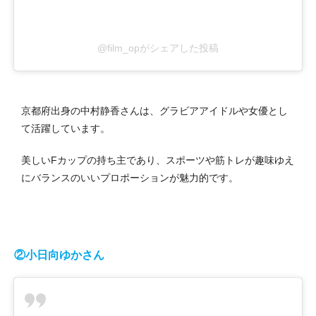
@film_opがシェアした投稿
京都府出身の中村静香さんは、グラビアアイドルや女優とし
て活躍しています。
美しいFカップの持ち主であり、スポーツや筋トレが趣味ゆえ
にバランスのいいプロポーションが魅力的です。
②小日向ゆかさん