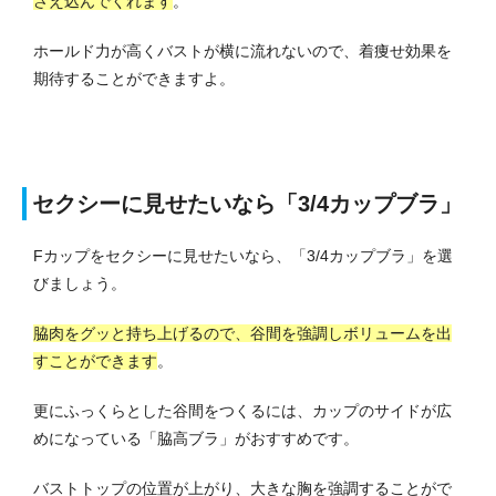
さえ込んでくれます
。
ホールド力が高くバストが横に流れないので、着痩せ効果を
期待することができますよ。
セクシーに見せたいなら「3/4カップブラ」
Fカップをセクシーに見せたいなら、「3/4カップブラ」を選
びましょう。
脇肉をグッと持ち上げるので、谷間を強調しボリュームを出
すことができます
。
更にふっくらとした谷間をつくるには、カップのサイドが広
めになっている「脇高ブラ」がおすすめです。
バストトップの位置が上がり、大きな胸を強調することがで