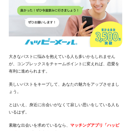
大きなバストに悩みを抱えている人も多いかもしれません
が、コンプレックスをチャームポイントに変えれば、恋愛を
有利に進められます。
美しいバストをキープして、あなたの魅力をアップさせまし
ょう。
とはいえ、身近に出会いがなくて寂しい思いをしている人も
いるはず。
素敵な出会いを求めているなら、
マッチングアプリ「ハッピ