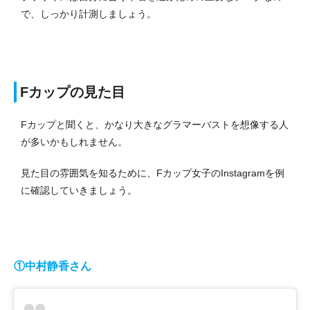
で、しっかり計測しましょう。
Fカップの見た目
Fカップと聞くと、かなり大きなグラマーバストを想像する人
が多いかもしれません。
見た目の雰囲気を知るために、Fカップ女子のInstagramを例
に確認していきましょう。
①中村静香さん