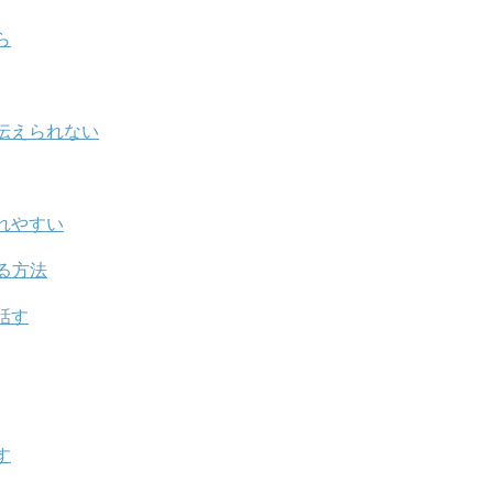
ら
伝えられない
れやすい
る方法
話す
す