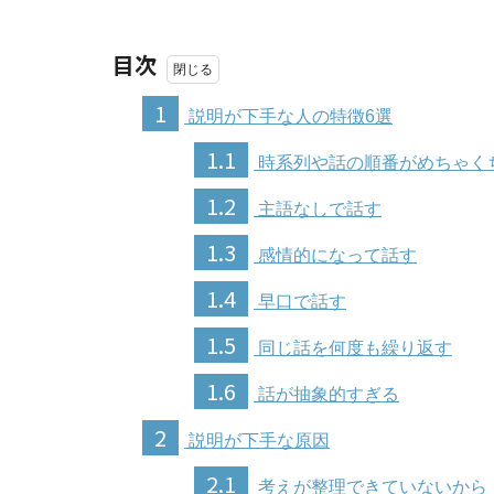
目次
1
説明が下手な人の特徴6選
1.1
時系列や話の順番がめちゃく
1.2
主語なしで話す
1.3
感情的になって話す
1.4
早口で話す
1.5
同じ話を何度も繰り返す
1.6
話が抽象的すぎる
2
説明が下手な原因
2.1
考えが整理できていないから