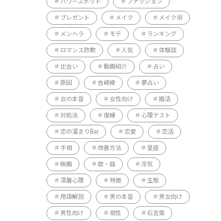
パワースポット
ファッション
プレゼント
メイク
メイク術
メンヘラ
モテ
ランキング
ロマンス詐欺
人気
体験談
出会い
動画紹介
占い
原因
吉崎綾
夢占い
女の本音
女性向け
婚活
対処法
復縁
心理テスト
恋の溜まりBar
恋愛
恋活
手相
改善方法
星座
映画
歌・曲
浮気
深層心理
特徴
生態
用語解説
男の本音
男女向け
男性向け
相性
石言葉