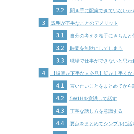
2.2
聞き手に配慮できていないか
3
説明が下手なことのデメリット
3.1
自分の考えを相手にきちんと
3.2
時間を無駄にしてしまう
3.3
職場で仕事ができないと思わ
4
【説明が下手な人必見】話が上手くな
4.1
言いたいことをまとめてから
4.2
5W1Hを意識して話す
4.3
丁寧な話し方を意識する
4.4
要点をまとめてシンプルに話