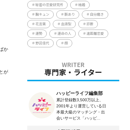
秘密の恋愛研究所
結婚
胸キュン
脈あり
自分磨き
花言葉
血液型
診断
運勢
運命の人
遠距離恋愛
野呂佳代
顔
ばか
とが
専門家・ライター
ハッピーライフ編集部
累計登録数3,500万以上、
2001年より運営している日
本最大級のマッチング・出
会いサービス「ハッピ...