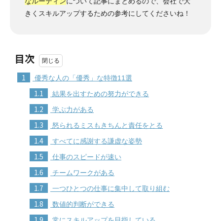
なルーティン
について記事にまとめるので、会社で大
きくスキルアップするための参考にしてくださいね！
目次
1
優秀な人の「優秀」な特徴11選
1.1
結果を出すための努力ができる
1.2
学ぶ力がある
1.3
怒られるミスもきちんと責任をとる
1.4
すべてに感謝する謙虚な姿勢
1.5
仕事のスピードが速い
1.6
チームワークがある
1.7
一つひとつの仕事に集中して取り組む
1.8
数値的判断ができる
1.9
常にスキルアップを目指している