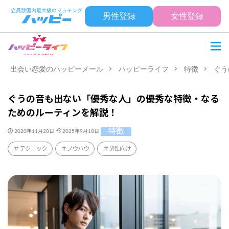
男性登録
女性登録
出会い恋愛のハッピーメール
ハッピーライフ
特徴
ぐう
ぐうの音も出ない「優秀な人」の優秀な特徴・なる
ためのルーティンを解説！
特徴
2020年11月20日
2025年9月18日
テクニック
ノウハウ
男性向け