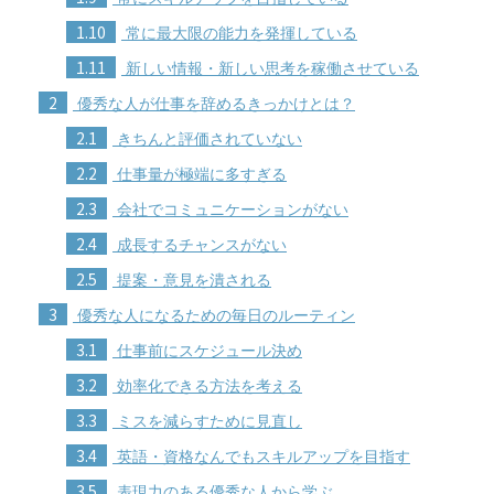
1.10
常に最大限の能力を発揮している
1.11
新しい情報・新しい思考を稼働させている
2
優秀な人が仕事を辞めるきっかけとは？
2.1
きちんと評価されていない
2.2
仕事量が極端に多すぎる
2.3
会社でコミュニケーションがない
2.4
成長するチャンスがない
2.5
提案・意見を潰される
3
優秀な人になるための毎日のルーティン
3.1
仕事前にスケジュール決め
3.2
効率化できる方法を考える
3.3
ミスを減らすために見直し
3.4
英語・資格なんでもスキルアップを目指す
3.5
表現力のある優秀な人から学ぶ