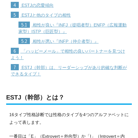
4
ESTJの恋愛傾向
5
ESTJと他のタイプの相性
5.1
相性が良い『INFJ（提唱者型）ENFP（広報運動
家型）ISTP（巨匠型）』
5.2
相性が悪い『INFP（仲介者型）』
6
「ハッピーメール」で相性の良いパートナーを見つけ
よう！
7
ESTJ（幹部）は、リーダーシップがあり的確な判断が
できるタイプ！
ESTJ（幹部）とは？
16
タイプ性格診断
では性格のタイプを4つのアルファベットに
よって表します。
一番目は「E」（Extrovert＝外向型）か「I」（Introvert＝内