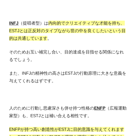
INFJ
（提唱者型）は
内向的でクリエイティブな才能を持ち、
ESTJとは正反対のタイプながら世の中を良くしたいという目
的は共通しています
。
そのためお互い補完し合い、目的達成を目指せる関係になれ
るでしょう。
また、INFJの精神性の高さはESTJの行動原理に大きな意義を
与えてくれるはずです。
人のために行動し思慮深さも併せ持つ性格の
ENFP
（広報運動
家型）も、ESTJとは補い合える相性です。
ENFPが持つ高い創造性がESTJに目的意識を与えてくれます