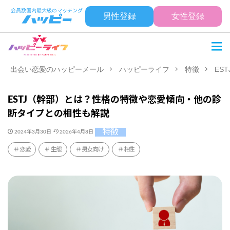
男性登録
女性登録
出会い恋愛のハッピーメール
ハッピーライフ
特徴
ES
ESTJ（幹部）とは？性格の特徴や恋愛傾向・他の診
断タイプとの相性も解説
特徴
2024年3月30日
2026年4月8日
恋愛
生態
男女向け
相性