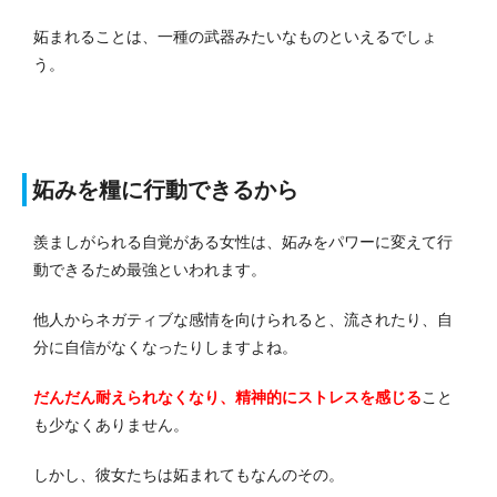
妬まれることは、一種の武器みたいなものといえるでしょ
う。
妬みを糧に行動できるから
羨ましがられる自覚がある女性は、妬みをパワーに変えて行
動できるため最強といわれます。
他人からネガティブな感情を向けられると、流されたり、自
分に自信がなくなったりしますよね。
だんだん耐えられなくなり、精神的にストレスを感じる
こと
も少なくありません。
しかし、彼女たちは妬まれてもなんのその。