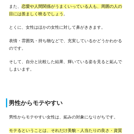
また、
恋愛や人間関係がうまくいっている人も、周囲の人の
目には羨ましく映るでしょう
。
とくに、女性はほかの女性に対して鼻がききます。
表情・雰囲気・持ち物などで、充実しているかどうかわかる
のです。
そして、自分と比較した結果、輝いている姿を見ると妬んで
しまいます。
男性からモテやすい
男性からモテやすい女性は、妬みの対象になりがちです。
モテるということは、それだけ美貌・人当たりの良さ・資質