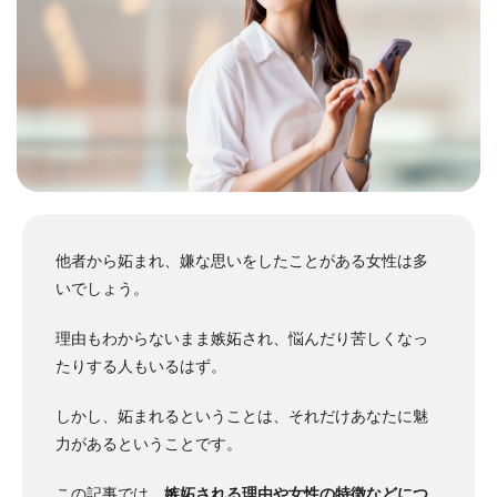
他者から妬まれ、嫌な思いをしたことがある女性は多
いでしょう。
理由もわからないまま嫉妬され、悩んだり苦しくなっ
たりする人もいるはず。
しかし、妬まれるということは、それだけあなたに魅
力があるということです。
この記事では、
嫉妬される理由や女性の特徴などにつ