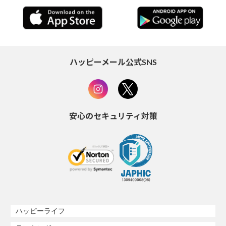
ハッピーメール公式SNS
安心のセキュリティ対策
ハッピーライフ