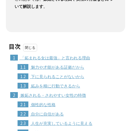
いて解説します
。
目次
1
「妬まれる女は最強」と言われる理由
1.1
魅力や才能がある証拠だから
1.2
下に見られることがないから
1.3
妬みを糧に行動できるから
2
嫉妬される・されやすい女性の特徴
2.1
個性的な性格
2.2
自分に自信がある
2.3
人生が充実しているように見える