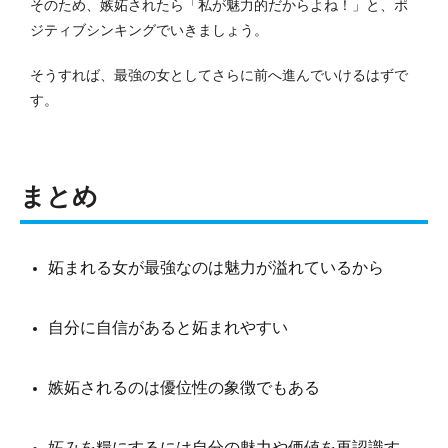
そのため、嫉妬されたら「私が魅力的だからよね！」と、ポ
ジティブシンキングでいきましょう。
そうすれば、最強の女としてさらに前へ進んでいけるはずで
す。
まとめ
妬まれる女が最強なのは魅力が溢れているから
自分に自信があると妬まれやすい
嫉妬されるのは優位性の象徴でもある
妬みを糧にするには自分の魅力や価値を再認識す