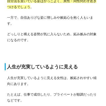
自分流を貫いている姿はかっこよく、異性・同性問わず惹き
つけるでしょう
。
一方で、自信ありげな姿に憎しみや嫉妬心を抱く人もいま
す。
どっしりと構える姿勢が気に入らないため、妬み嫉みの対象
になるのです。
人生が充実しているように見える
人生が充実しているように見える女性は、嫉妬されやすい傾
向にあります。
たとえば、仕事で成功したり、プライベートが順調だったり
などです。