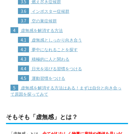
3.5
燃え尽き症候群
3.6
インポスター症候群
3.7
空の巣症候群
4
虚無感を解消する方法
4.1
虚無感としっかり向き合う
4.2
夢中になれることを探す
4.3
積極的に人と関わる
4.4
日光を浴びる習慣をつける
4.5
運動習慣をつける
5
虚無感を解消する方法はある！まずは自分と向き合っ
て原因を探ってみて
そもそも「虚無感」とは？
「虚無感」とは、
全てがむなしく物事に意味や価値を見いだ