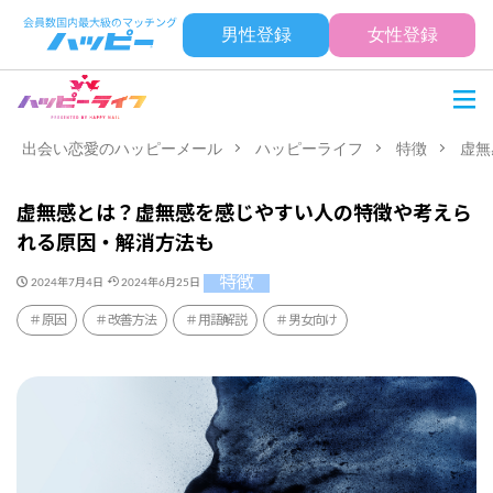
男性登録
女性登録
出会い恋愛のハッピーメール
ハッピーライフ
特徴
虚無
虚無感とは？虚無感を感じやすい人の特徴や考えら
れる原因・解消方法も
特徴
2024年7月4日
2024年6月25日
原因
改善方法
用語解説
男女向け