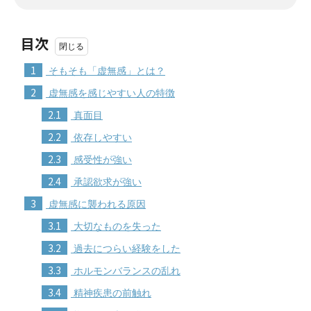
目次
1
そもそも「虚無感」とは？
2
虚無感を感じやすい人の特徴
2.1
真面目
2.2
依存しやすい
2.3
感受性が強い
2.4
承認欲求が強い
3
虚無感に襲われる原因
3.1
大切なものを失った
3.2
過去につらい経験をした
3.3
ホルモンバランスの乱れ
3.4
精神疾患の前触れ