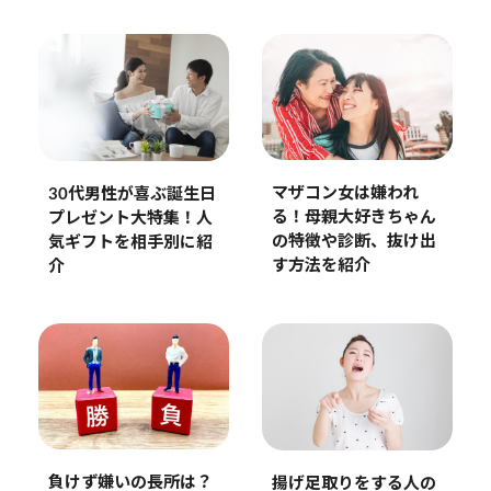
マザコン女は嫌われ
30代男性が喜ぶ誕生日
る！母親大好きちゃん
プレゼント大特集！人
の特徴や診断、抜け出
気ギフトを相手別に紹
す方法を紹介
介
負けず嫌いの長所は？
揚げ足取りをする人の