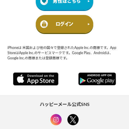
iPhoneは 米国および他の国々で登録されたApple Inc.の商標です。App
StoreはApple Inc.のサービスマークです。Google Play、Androidは、
Google Inc.の商標または登録商標です。
ハッピーメール公式SNS