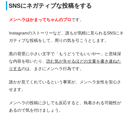
SNSにネガティブな投稿をする
メンヘラはかまってちゃんのプロ
です。
Instagramのストーリーなど、誰もが気軽に見られるSNSにネ
ガティブな投稿をして、周りの気を引こうとします。
黒の背景に小さい文字で「もうどうでもいいや〜」と意味深
な内容を呟いたり、
読む気が失せるほどの文量を書き連ねた
りする
のは、まさにメンヘラ行為です。
誰かが見てくれているという事実が、メンヘラ女性を安心さ
せます。
メンヘラの投稿に少しでも反応すると、執着される可能性が
あるので気を付けましょう。