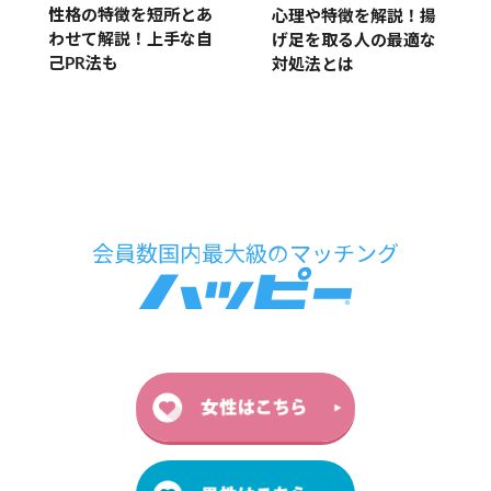
性格の特徴を短所とあ
心理や特徴を解説！揚
わせて解説！上手な自
げ足を取る人の最適な
己PR法も
対処法とは