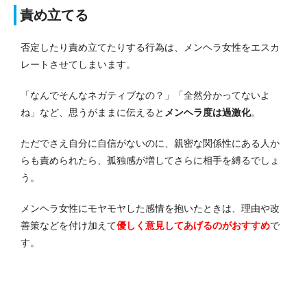
責め立てる
否定したり責め立てたりする行為は、メンヘラ女性をエスカ
レートさせてしまいます。
「なんでそんなネガティブなの？」「全然分かってないよ
ね」など、思うがままに伝えると
メンヘラ度は過激化
。
ただでさえ自分に自信がないのに、親密な関係性にある人か
らも責められたら、孤独感が増してさらに相手を縛るでしょ
う。
メンヘラ女性にモヤモヤした感情を抱いたときは、理由や改
善策などを付け加えて
優しく意見してあげるのがおすすめ
で
す。