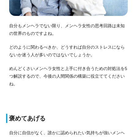
自分もメンヘラでない限り、メンヘラ女性の思考回路は未知
の世界のものですよね。
どのように関わるべきか、どうすれば自分のストレスになら
ないか迷う人が多いのではないでしょうか。
めんどくさいメンヘラ女性と上手に付き合うための対処法を5
つ解説するので、今後の人間関係の構築に役立ててください
ね。
褒めてあげる
自分に自信がなく、誰かに認められたい気持ちが強いメンヘ