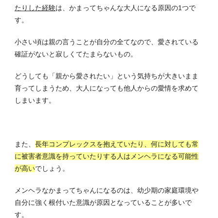
たりした経験
は、かまってちゃんな大人になる原因の1つで
す。
小さい頃は親の言うことが自分の全てなので、愛されている
確証がないと寂しくてたまらないもの。
どうしても「親から愛されたい」という気持ちが大きいまま
育ってしまうため、大人になっても他人からの愛情を求めて
しまいます。
また、
長年コンプレックスを抱えていたり、何に対しても常
に被害者意識を持っていたりする人はメンヘラになる可能性
が高い
でしょう。
メンヘラなかまってちゃんになるのは、幼少期の家庭環境や
自分に強く根付いた意識が原因となっていることが多いで
す。