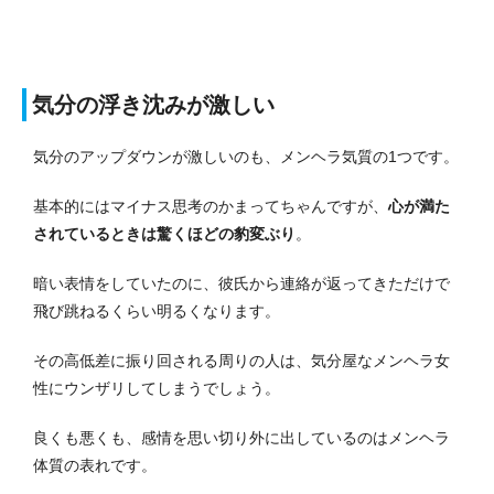
気分の浮き沈みが激しい
気分のアップダウンが激しいのも、メンヘラ気質の1つです。
基本的にはマイナス思考のかまってちゃんですが、
心が満た
されているときは驚くほどの豹変ぶり
。
暗い表情をしていたのに、彼氏から連絡が返ってきただけで
飛び跳ねるくらい明るくなります。
その高低差に振り回される周りの人は、気分屋なメンヘラ女
性にウンザリしてしまうでしょう。
良くも悪くも、感情を思い切り外に出しているのはメンヘラ
体質の表れです。