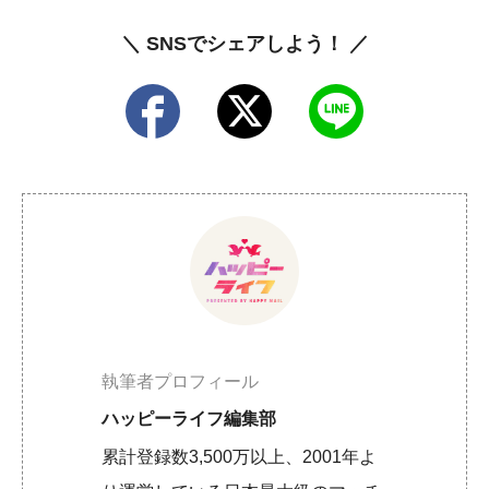
＼ SNSでシェアしよう！ ／
執筆者プロフィール
ハッピーライフ編集部
累計登録数3,500万以上、2001年よ