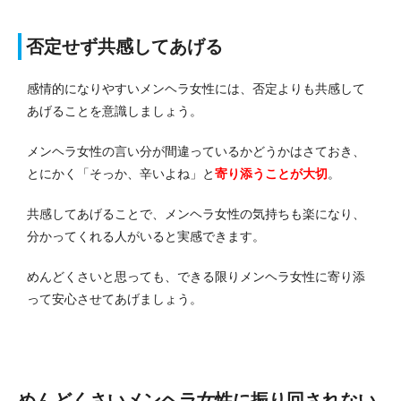
否定せず共感してあげる
感情的になりやすいメンヘラ女性には、否定よりも共感して
あげることを意識しましょう。
メンヘラ女性の言い分が間違っているかどうかはさておき、
とにかく「そっか、辛いよね」と
寄り添うことが大切
。
共感してあげることで、メンヘラ女性の気持ちも楽になり、
分かってくれる人がいると実感できます。
めんどくさいと思っても、できる限りメンヘラ女性に寄り添
って安心させてあげましょう。
めんどくさいメンヘラ女性に振り回されない