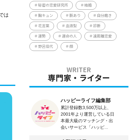
秘密の恋愛研究所
結婚
では
胸キュン
脈あり
自分磨き
花言葉
血液型
診断
運勢
運命の人
遠距離恋愛
野呂佳代
顔
専門家・ライター
ハッピーライフ編集部
累計登録数3,500万以上、
2001年より運営している日
本最大級のマッチング・出
会いサービス「ハッピ...