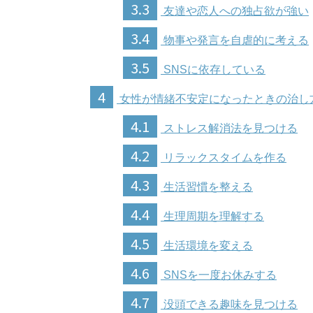
3.3
友達や恋人への独占欲が強い
3.4
物事や発言を自虐的に考える
3.5
SNSに依存している
4
女性が情緒不安定になったときの治し
4.1
ストレス解消法を見つける
4.2
リラックスタイムを作る
4.3
生活習慣を整える
4.4
生理周期を理解する
4.5
生活環境を変える
4.6
SNSを一度お休みする
4.7
没頭できる趣味を見つける