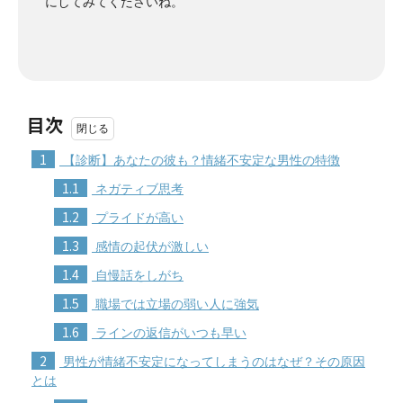
にしてみてくださいね。
目次
1
【診断】あなたの彼も？情緒不安定な男性の特徴
1.1
ネガティブ思考
1.2
プライドが高い
1.3
感情の起伏が激しい
1.4
自慢話をしがち
1.5
職場では立場の弱い人に強気
1.6
ラインの返信がいつも早い
2
男性が情緒不安定になってしまうのはなぜ？その原因
とは