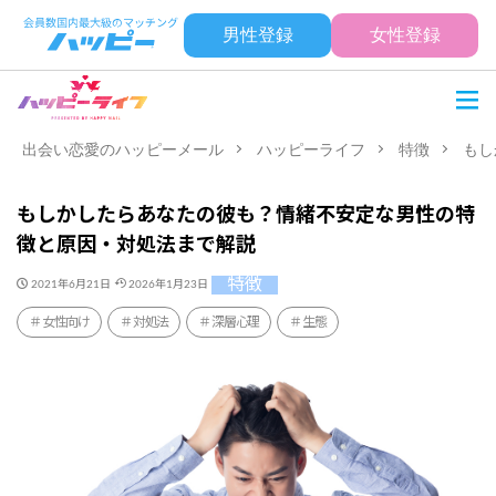
男性登録
女性登録
出会い恋愛のハッピーメール
ハッピーライフ
特徴
もし
もしかしたらあなたの彼も？情緒不安定な男性の特
徴と原因・対処法まで解説
特徴
2021年6月21日
2026年1月23日
女性向け
対処法
深層心理
生態