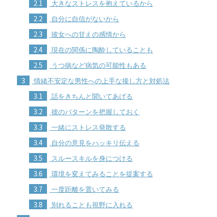
2.1
大きなストレスを抱えているから
2.2
自分に自信がないから
2.3
彼女への甘えの感情から
2.4
現在の関係に陶酔していることも
2.5
うつ病など病気の可能性もある
3
情緒不安定な男性への上手な接し方と対処法
3.1
話をきちんと聞いてあげる
3.2
彼のパターンを把握しておく
3.3
一緒にストレス発散する
3.4
自分の意見をハッキリ伝える
3.5
スルースキルを身につける
3.6
環境を変えてみることを提案する
3.7
一度距離を置いてみる
3.8
別れることも視野に入れる