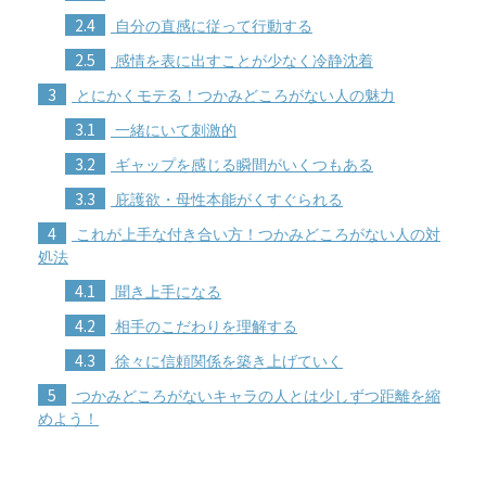
2.4
自分の直感に従って行動する
2.5
感情を表に出すことが少なく冷静沈着
3
とにかくモテる！つかみどころがない人の魅力
3.1
一緒にいて刺激的
3.2
ギャップを感じる瞬間がいくつもある
3.3
庇護欲・母性本能がくすぐられる
4
これが上手な付き合い方！つかみどころがない人の対
処法
4.1
聞き上手になる
4.2
相手のこだわりを理解する
4.3
徐々に信頼関係を築き上げていく
5
つかみどころがないキャラの人とは少しずつ距離を縮
めよう！