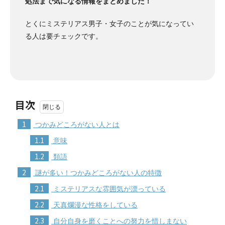
処法まで気になる情報をまとめました！
とくにミステリアス男子・女子のことが気になってい
る人は要チェックです。
目次
1
つかみどころがない人とは
1.1
意味
1.2
類語
2
謎が多い！つかみどころがない人の特徴
2.1
ミステリアスな雰囲気が漂っている
2.2
天真爛漫な性格をしている
2.3
自分自身を磨くことへの努力を惜しまない