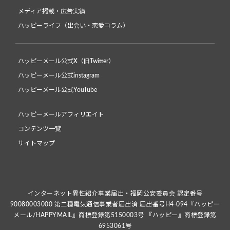
メディア掲載・広告実績
ハッピーライフ（出会い・恋愛コラム）
ハッピーメール公式X（旧Twitter）
ハッピーメール公式instagram
ハッピーメール公式YouTube
ハッピーメールアフィリエイト
コンテンツ一覧
サイトマップ
インターネット異性紹介事業届出・福岡公安委員会 認定番号
90080003000 第二種電気通信事業者届出済 届出番号H4-094『ハッピー
メール/HAPPYMAIL』商標登録第5150003号 『ハッピー』商標登録第
6953061号