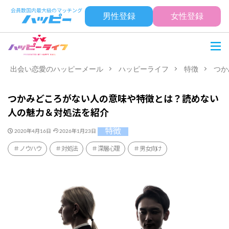
男性登録
女性登録
出会い恋愛のハッピーメール
ハッピーライフ
特徴
つか
つかみどころがない人の意味や特徴とは？読めない
人の魅力＆対処法を紹介
特徴
2020年4月16日
2026年1月23日
ノウハウ
対処法
深層心理
男女向け