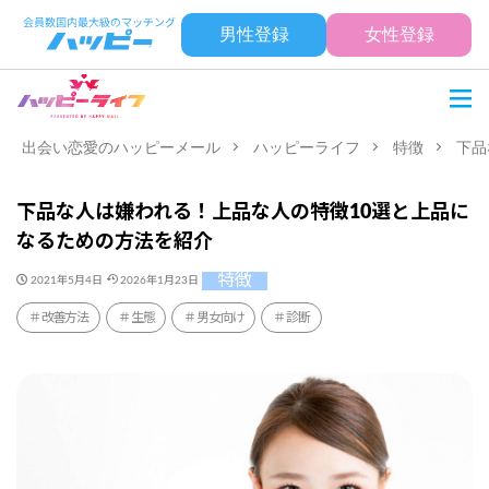
男性登録
女性登録
出会い恋愛のハッピーメール
ハッピーライフ
特徴
下品
下品な人は嫌われる！上品な人の特徴10選と上品に
なるための方法を紹介
特徴
2021年5月4日
2026年1月23日
改善方法
生態
男女向け
診断