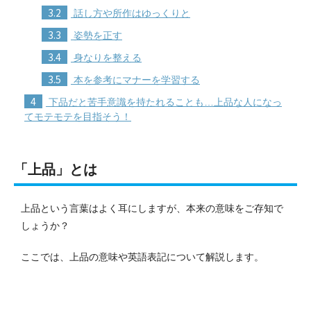
3.2
話し方や所作はゆっくりと
3.3
姿勢を正す
3.4
身なりを整える
3.5
本を参考にマナーを学習する
4
下品だと苦手意識を持たれることも…上品な人になっ
てモテモテを目指そう！
「上品」とは
上品という言葉はよく耳にしますが、本来の意味をご存知で
しょうか？
ここでは、上品の意味や英語表記について解説します。