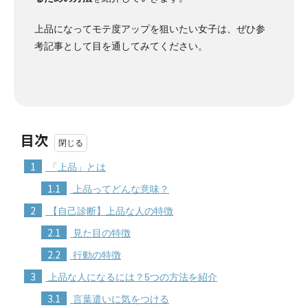
上品になってモテ度アップを狙いたい女子は、ぜひ参
考記事として目を通してみてください。
目次
1
「上品」とは
1.1
上品ってどんな意味？
2
【自己診断】上品な人の特徴
2.1
見た目の特徴
2.2
行動の特徴
3
上品な人になるには？5つの方法を紹介
3.1
言葉遣いに気をつける