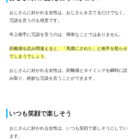
おじさんに好かれる女性は、おじさんを立てるだけでなく、
冗談を言うのも得意です。
年上相手に冗談を言うのは、簡単なことではありません。
距離感を読み間違えると、「馬鹿にされた」と相手を怒らせ
てしまうでしょう
。
おじさんに好かれる女性は、距離感とタイミングを瞬時に読
み取り、絶妙な冗談を言うことができます。
いつも笑顔で楽しそう
おじさんに好かれる女性は、いつも笑顔で楽しそうにしてい
ます。