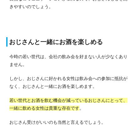
きやすいのでしょう。
おじさんと一緒にお酒を楽しめる
今時の若い世代は、会社の飲み会を好まない人が少なくあり
ません。
しかし、おじさんに好かれる女性は飲み会への参加に抵抗が
なく、おじさんと一緒にお酒を楽しめます。
若い世代とお酒を飲む機会が減っているおじさんにとって、
一緒に飲める女性は貴重な存在です
。
おじさん受けがいいのも当然と言えるでしょう。