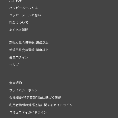
ル」TOP
ハッピーメールとは
ハッピーメールの想い
料金について
よくある質問
新規女性会員登録 18歳以上
新規男性会員登録 18歳以上
会員ログイン
ヘルプ
会員規約
プライバシーポリシー
会社概要/特定商取引法に基づく表記
利用者情報の外部送信に関するガイドライン
コミュニティガイドライン