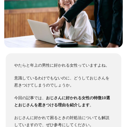
やたらと年上の男性に好かれる女性っていますよね。
意識しているわけでもないのに、どうしておじさんを
惹きつけてしまうのでしょうか。
今回の記事では、
おじさんに好かれる女性の特徴10選
とおじさんを惹きつける理由を紹介します
。
おじさんに好かれて困るときの対処法についても解説
していますので、ぜひ参考にしてください。