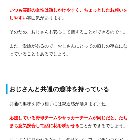
いつも笑顔の女性は話しかけやすく、ちょっとしたお願いを
しやすい
雰囲気があります。
そのため、おじさんも安心して接することができるのです。
また、愛嬌があるので、おじさんにとっての癒しの存在にな
っていることもあるでしょう。
おじさんと共通の趣味を持っている
共通の趣味を持つ相手には親近感が湧きますよね。
応援している野球チームやサッカーチームが同じだと、たち
まち意気投合して話に花を咲かせる
ことができるでしょう。
おじさんに好かれる女性も、釣りやゴルフ、パチンコなど、