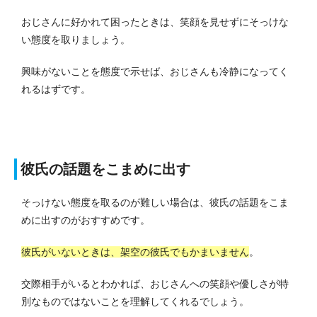
おじさんに好かれて困ったときは、笑顔を見せずにそっけな
い態度を取りましょう。
興味がないことを態度で示せば、おじさんも冷静になってく
れるはずです。
彼氏の話題をこまめに出す
そっけない態度を取るのが難しい場合は、彼氏の話題をこま
めに出すのがおすすめです。
彼氏がいないときは、架空の彼氏でもかまいません
。
交際相手がいるとわかれば、おじさんへの笑顔や優しさが特
別なものではないことを理解してくれるでしょう。