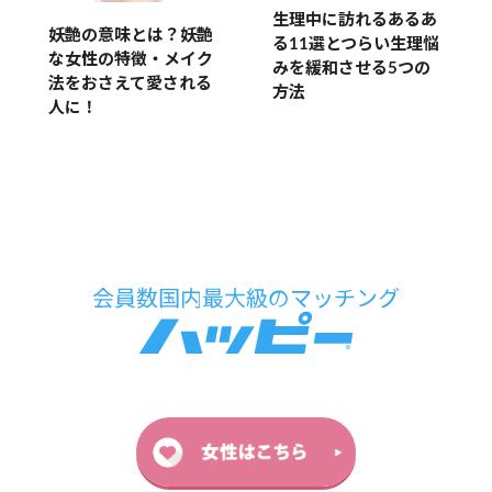
生理中に訪れるあるあ
妖艶の意味とは？妖艶
る11選とつらい生理悩
な女性の特徴・メイク
みを緩和させる5つの
法をおさえて愛される
方法
人に！