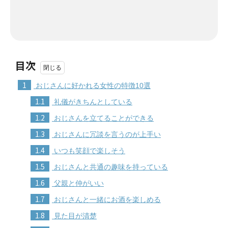
目次
1
おじさんに好かれる女性の特徴10選
1.1
礼儀がきちんとしている
1.2
おじさんを立てることができる
1.3
おじさんに冗談を言うのが上手い
1.4
いつも笑顔で楽しそう
1.5
おじさんと共通の趣味を持っている
1.6
父親と仲がいい
1.7
おじさんと一緒にお酒を楽しめる
1.8
見た目が清楚