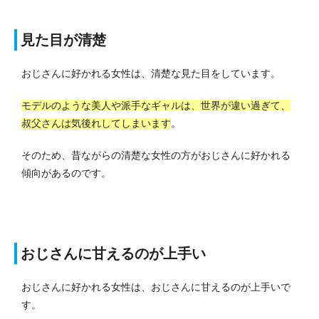
見た目が清楚
おじさんに好かれる女性は、清楚な見た目をしています。
モデルのような美人や派手なギャルは、世界が違い過ぎて、
叔父さんは気後れしてしまいます
。
そのため、昔ながらの清楚な女性の方がおじさんに好かれる
傾向があるのです。
おじさんに甘えるのが上手い
おじさんに好かれる女性は、おじさんに甘えるのが上手いで
す。