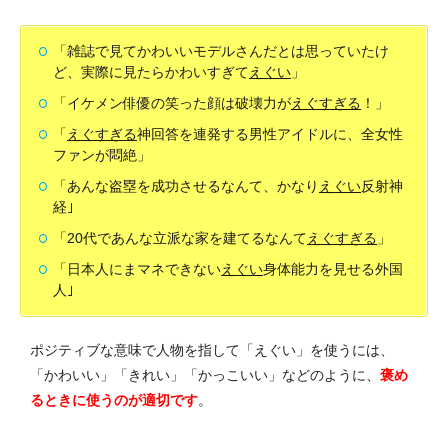
「雑誌で見てかわいいモデルさんだとは思っていたけ
ど、実際に見たらかわいすぎて
えぐい
」
「イケメン俳優の笑った顔は破壊力が
えぐすぎる
！」
「
えぐすぎる
神回答を連発する男性アイドルに、全女性
ファンが悶絶」
「あんな盗塁を成功させるなんて、かなり
えぐい
反射神
経｣
「20代であんな立派な家を建てるなんて
えぐすぎる
」
「日本人にまマネできない
えぐい
身体能力を見せる外国
人｣
ポジティブな意味で人物を指して「えぐい」を使うには、
「かわいい」「きれい」「かっこいい」などのように、
褒め
るときに使うのが適切
です
。