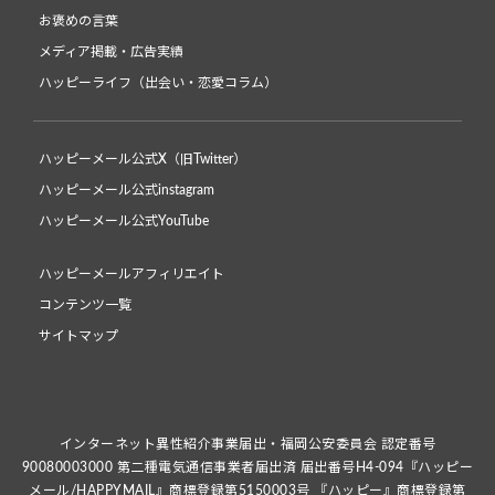
お褒めの言葉
メディア掲載・広告実績
ハッピーライフ（出会い・恋愛コラム）
ハッピーメール公式X（旧Twitter）
ハッピーメール公式instagram
ハッピーメール公式YouTube
ハッピーメールアフィリエイト
コンテンツ一覧
サイトマップ
インターネット異性紹介事業届出・福岡公安委員会 認定番号
90080003000 第二種電気通信事業者届出済 届出番号H4-094『ハッピー
メール/HAPPYMAIL』商標登録第5150003号 『ハッピー』商標登録第