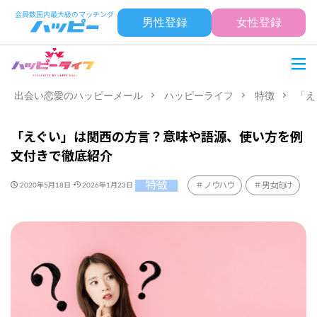
男性登録
女性登録
出会い恋愛のハッピーメール
ハッピーライフ
特徴
「え
「えぐい」は関西の方言？意味や語源、使い方を例
文付きで徹底紹介
特徴
ノウハウ
男女向け
2020年5月18日
2026年1月23日