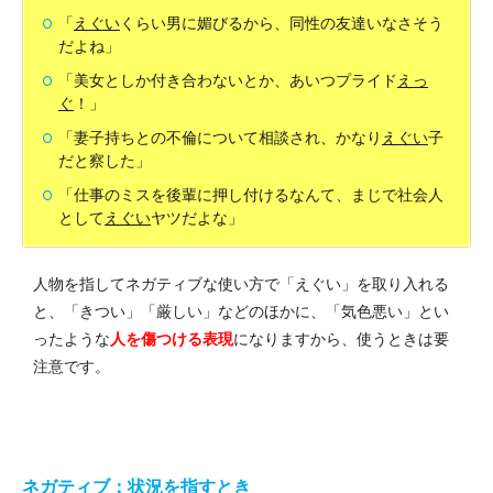
「
えぐい
くらい男に媚びるから、同性の友達いなさそう
だよね」
「美女としか付き合わないとか、あいつプライド
えっ
ぐ
！」
「妻子持ちとの不倫について相談され、かなり
えぐい
子
だと察した」
「仕事のミスを後輩に押し付けるなんて、まじで社会人
として
えぐい
ヤツだよな」
人物を指してネガティブな使い方で「えぐい」を取り入れる
と、「きつい」「厳しい」などのほかに、「気色悪い」とい
ったような
人を傷つける表現
になりますから、使うときは要
注意です。
ネガティブ：状況を指すとき