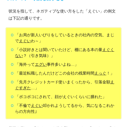
状況を指して、ネガティブな使い方をした「えぐい」の例文
は下記の通りです。
「お局が新人いびりをしているときの社内の空気、まじ
で
えぐい
わ～」
「小説好きとは聞いていたけど、棚にある本の量
えぐく
ない
？（引き気味）」
「海外って
エグい
事件多いよね…」
「最近転職したんだけどこの会社の残業時間
えっぐ
！」
「先月クレジットカード使いまくったから、引落金額
え
ぐすぎた
…」
「ボコボコにされて、顔がえぐいくらいに腫れた」
「不倫で
えぐい
叩かれようしてるから、気になるこれか
らの方向性｣