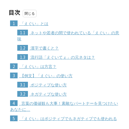
目次
1
「えぐい」とは
1.1
ネットや若者の間で使われている「えぐい」の意
味
1.2
漢字で書くと？
1.3
流行語「えぐいてぇ」の元ネタは？
2
「えぐい」は方言？
3
【例文】「えぐい」の使い方
3.1
ポジティブな使い方
3.2
ネガティブな使い方
4
言葉の価値観も大事！素敵なパートナーを見つけたい
あなたに…
5
「えぐい」はポジティブでもネガティブでも使われる