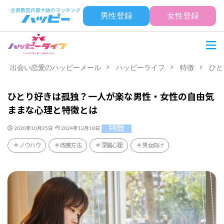
男性登録
女性登録
出会い恋愛のハッピーメール
ハッピーライフ
特徴
ひと
ひとり好きは孤独？一人が楽な男性・女性の自由気
ままな心理と特徴とは
特徴
2020年10月25日
2024年12月18日
ノウハウ
改善方法
深層心理
男女向け