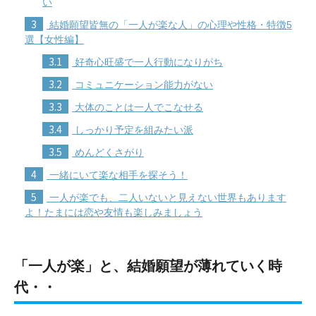
い
3
結婚願望皆無の「一人が楽な人」の心理や性格・特徴5
選【女性編】
3.1
好奇心旺盛で一人行動になりがち
3.2
コミュニケーション能力がない
3.3
大体のことは一人でこなせる
3.4
しっかり予定を組みたい派
3.5
めんどくさがり
4
一緒にいて楽な相手を探そう！
5
一人が楽でも、二人いないと見えない世界もあります
よ！たまには恋や友情も楽しみましょう
「一人が楽」と、結婚願望が薄れていく時
代・・