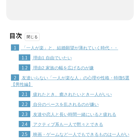
目次
1
「一人が楽」と、結婚願望が薄れていく時代・・
1.1
理由1.自由でいたい
1.2
理由2.家族の幅を広げるのが嫌
2
友達いらない「一人が楽な人」の心理や性格・特徴5選
【男性編】
2.1
疲れたとき、癒されたいとき一人がいい
2.2
自分のペースを乱されるのが嫌い
2.3
友達や恋人と長い時間一緒にいると疲れる
2.4
アクティブ系も一人で黙々とできる
2.5
映画・ゲームなど一人でもできるものは一人がい