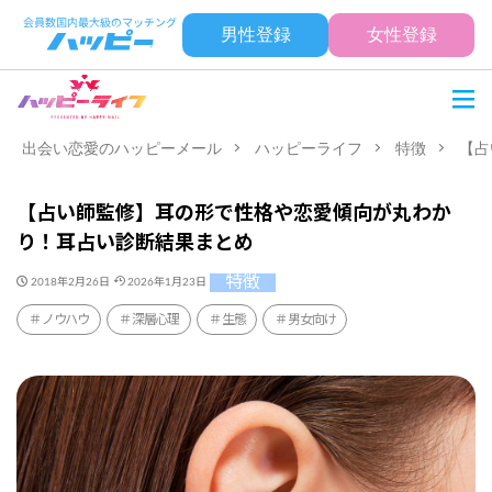
男性登録
女性登録
出会い恋愛のハッピーメール
ハッピーライフ
特徴
【占
【占い師監修】耳の形で性格や恋愛傾向が丸わか
り！耳占い診断結果まとめ
特徴
2018年2月26日
2026年1月23日
ノウハウ
深層心理
生態
男女向け