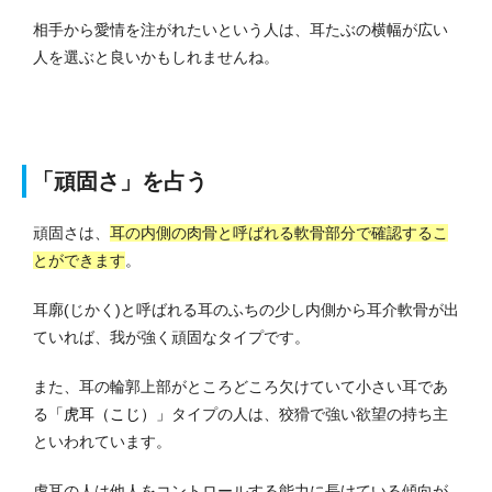
相手から愛情を注がれたいという人は、耳たぶの横幅が広い
人を選ぶと良いかもしれませんね。
「頑固さ」を占う
頑固さは、
耳の内側の肉骨と呼ばれる軟骨部分で確認するこ
とができます
。
耳廓(じかく)と呼ばれる耳のふちの少し内側から耳介軟骨が出
ていれば、我が強く頑固なタイプです。
また、耳の輪郭上部がところどころ欠けていて小さい耳であ
る
「虎耳（こじ）」
タイプの人は、狡猾で強い欲望の持ち主
といわれています。
虎耳の人は他人をコントロールする能力に長けている傾向が