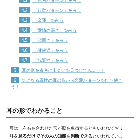
「思考パターン」を占う
4.2
「行動パターン」を占う
4.3
「金運」を占う
4.4
「愛情の深さ」を占う
4.5
「頑固さ」を占う
4.6
「健康運」を占う
4.7
「協調性」を占う
5
耳の形を参考に出会いを見つけてみよう！
6
気になる異性の耳の形から恋愛パターンをひも解こ
う！
耳の形でわかること
耳は、左右を合わせた形が脳を象徴するともいわれており、
耳を見るだけでその人の知能を判断できる
といわれていま