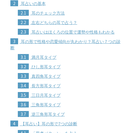
2
耳占いの基本
2.1
耳のチェック方法
2.2
左右どちらの耳で占う？
2.3
耳占いはほくろの位置で運勢や性格もわかる
3
耳の形で性格や恋愛傾向が丸わかり？耳占い７つの診
断
3.1
満月耳タイプ
3.2
ひし形耳タイプ
3.3
真四角耳タイプ
3.4
長方形耳タイプ
3.5
三日月耳タイプ
3.6
三角形耳タイプ
3.7
逆三角形耳タイプ
4
【耳占い】耳の形で7つの診断
4.1