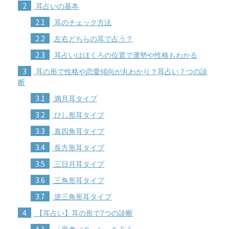
2
耳占いの基本
2.1
耳のチェック方法
2.2
左右どちらの耳で占う？
2.3
耳占いはほくろの位置で運勢や性格もわかる
3
耳の形で性格や恋愛傾向が丸わかり？耳占い７つの診
断
3.1
満月耳タイプ
3.2
ひし形耳タイプ
3.3
真四角耳タイプ
3.4
長方形耳タイプ
3.5
三日月耳タイプ
3.6
三角形耳タイプ
3.7
逆三角形耳タイプ
4
【耳占い】耳の形で7つの診断
4.1