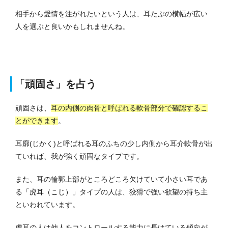
相手から愛情を注がれたいという人は、耳たぶの横幅が広い
人を選ぶと良いかもしれませんね。
「頑固さ」を占う
頑固さは、
耳の内側の肉骨と呼ばれる軟骨部分で確認するこ
とができます
。
耳廓(じかく)と呼ばれる耳のふちの少し内側から耳介軟骨が出
ていれば、我が強く頑固なタイプです。
また、耳の輪郭上部がところどころ欠けていて小さい耳であ
る
「虎耳（こじ）」
タイプの人は、狡猾で強い欲望の持ち主
といわれています。
虎耳の人は他人をコントロールする能力に長けている傾向が