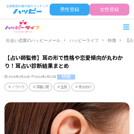
男性登録
女性登録
出会い恋愛のハッピーメール
ハッピーライフ
特徴
【占
【占い師監修】耳の形で性格や恋愛傾向が丸わか
り！耳占い診断結果まとめ
特徴
2018年2月26日
2026年1月23日
ノウハウ
深層心理
生態
男女向け