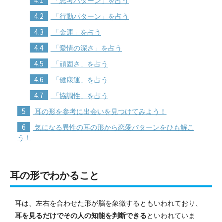
「思考パターン」を占う
4.2
「行動パターン」を占う
4.3
「金運」を占う
4.4
「愛情の深さ」を占う
4.5
「頑固さ」を占う
4.6
「健康運」を占う
4.7
「協調性」を占う
5
耳の形を参考に出会いを見つけてみよう！
6
気になる異性の耳の形から恋愛パターンをひも解こ
う！
耳の形でわかること
耳は、左右を合わせた形が脳を象徴するともいわれており、
耳を見るだけでその人の知能を判断できる
といわれていま