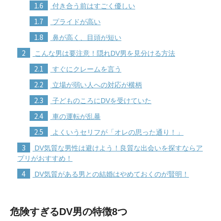
1.6
付き合う前はすごく優しい
1.7
プライドが高い
1.8
鼻が高く、目頭が短い
2
こんな男は要注意！隠れDV男を見分ける方法
2.1
すぐにクレームを言う
2.2
立場が弱い人への対応が横柄
2.3
子どものころにDVを受けていた
2.4
車の運転が乱暴
2.5
よくいうセリフが「オレの思った通り！」
3
DV気質な男性は避けよう！良質な出会いを探すならア
プリがおすすめ！
4
DV気質がある男との結婚はやめておくのが賢明！
危険すぎるDV男の特徴8つ