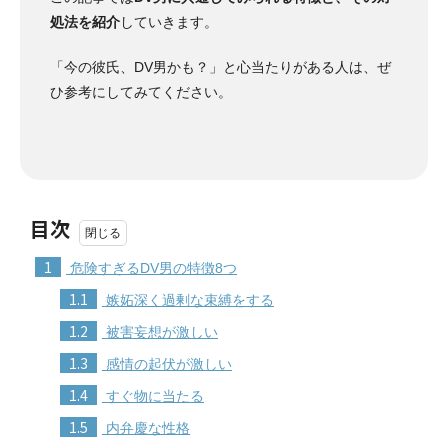
処法を紹介
していきます。
「今の彼氏、DV男かも？」と心当たりがある人は、ぜ
ひ参考にしてみてください。
目次
1
危険すぎるDV男の特徴8つ
1.1
嫉妬深く過剰な束縛をする
1.2
被害妄想が激しい
1.3
感情の起伏が激しい
1.4
すぐ物に当たる
1.5
内弁慶な性格