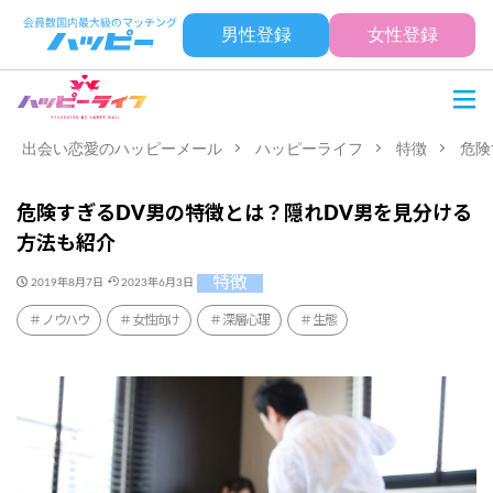
男性登録
女性登録
出会い恋愛のハッピーメール
ハッピーライフ
特徴
危険
危険すぎるDV男の特徴とは？隠れDV男を見分ける
方法も紹介
特徴
2019年8月7日
2023年6月3日
ノウハウ
女性向け
深層心理
生態